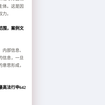
主体。这是因
权力。
范围，案例文
。内部信息、
的信息，一旦
的意思形成，
高法行申642