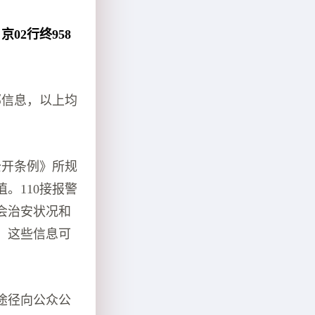
02行终958
部信息，以上均
公开条例》所规
。110接报警
会治安状况和
，这些信息可
途径向公众公