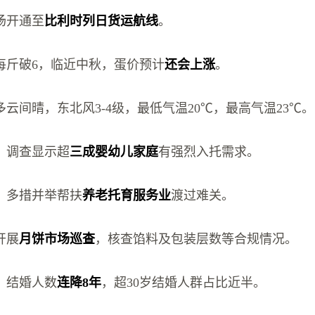
场开通至
比利时列日货运航线
。
每斤破6，临近中秋，蛋价预计
还会上涨
。
多云间晴，东北风3-4级，最低气温20℃，最高气温23℃。
：调查显示超
三成婴幼儿家庭
有强烈入托需求。
：多措并举帮扶
养老托育服务业
渡过难关。
开展
月饼市场巡查
，核查馅料及包装层数等合规情况。
：结婚人数
连降8年
，超30岁结婚人群占比近半。