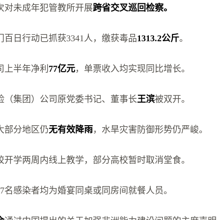
次对未成年犯管教所开展
跨省交叉巡回检察。
百日行动已抓获3341人，缴获毒品
1313.2公斤
。
司上半年净利
77亿元
，单票收入均实现同比增长。
险（集团）公司原党委书记、董事长
王滨
被双开。
大部分地区仍
无有效降雨
，水旱灾害防御形势仍严峻。
校开学两周内线上教学，部分高校暂时取消堂食。
17名感染者均为婚宴同桌或同房间就餐人员。