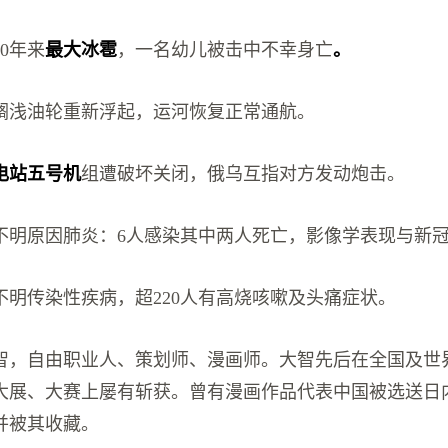
0年来
最大冰雹
，一名幼儿被击中不幸身亡
。
搁浅油轮重新浮起，运河恢复正常通航。
电站五号机
组遭破坏关闭，俄乌互指对方发动炮击。
不明原因肺炎：6人感染其中两人死亡，影像学表现与新
不明传染性疾病，超220人有高烧咳嗽及头痛症状。
智，自由职业人、策划师、漫画师。大智先后在全国及世界
大展、大赛上屡有斩获。曾有漫画作品代表中国被选送日
并被其收藏。