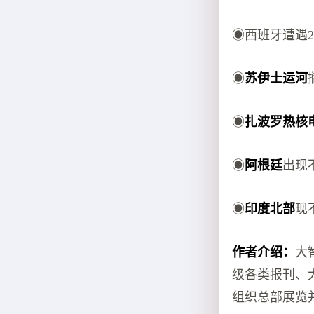
◉西班牙遭遇2
◉
苏伊士运河
◉
扎波罗热核
◉
阿根廷
出现
◉
印度北部
现
作者介绍：
大
级各类报刊、
组织总部展览