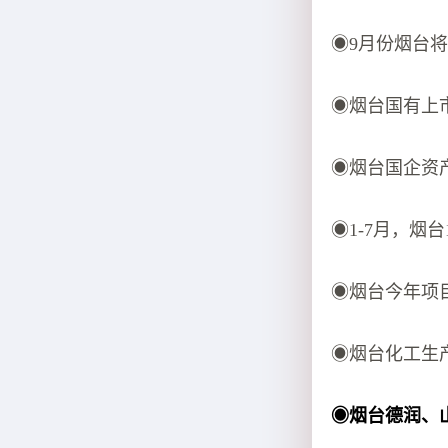
◉9月份烟台
◉烟台国有上
◉烟台国企资
◉1-7月，烟
◉烟台今年项
◉烟台化工生产
◉烟台德润、