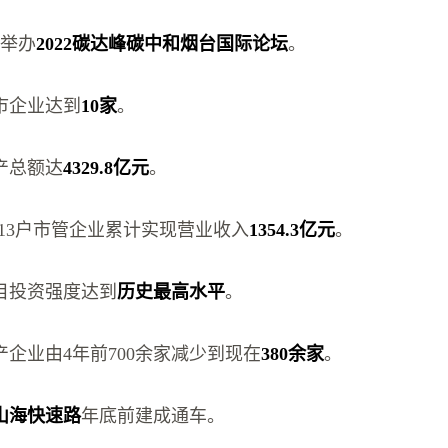
将举办
2022碳达峰碳中和烟台国际论坛
。
市企业达到
10家
。
产总额达
4329.8亿元
。
台13户市管企业累计实现营业收入
1354.3亿元
。
目投资强度达到
历史最高水平
。
企业由4年前700余家减少到现在
380余家
。
山海快速路
年底前建成通车。