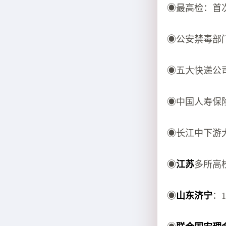
◉最高检：首
◉公安禁毒部门
◉五大快递公
◉中国人寿保
◉长江中下游
◉
江苏
多所高
◉
山东济宁
：