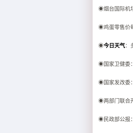
◉烟台国际机
◉鸡蛋零售价
◉
今日天气
：
◉国家卫健委
◉国家发改委
◉两部门联合
◉民政部公报