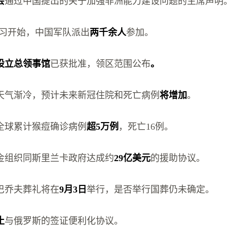
会
通过中国提出的关于加强非洲能力建设问题的主席声明
2演习开始，中国军队派出
两千余人
参加。
设立总领事馆
已获批准，领区范围公布
。
天气渐冷，预计未来新冠住院和死亡病例
将增加
。
全球累计猴痘确诊病例
超5万例
，死亡16例。
金组织同斯里兰卡政府达成约
29亿美元
的援助协议。
巴乔夫葬礼将在
9月3日
举行，是否举行国葬仍未确定。
止
与俄罗斯的签证便利化协议。