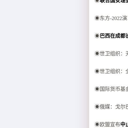
◉
联合国安理
◉东方-202
◉
巴西在成都
◉世卫组织：
◉世卫组织：
◉国际货币基
◉俄媒：戈尔
◉欧盟宣布
中