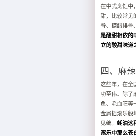
在中式烹饪中
甜，比较常见
脊、糖醋排骨
是酸甜相依的
立的酸甜味道
四、麻辣
这些年，在全
功至伟。除了
鱼、毛血旺等
金属摇滚乐般
见绌。
蚝油这
滚乐中那么苍