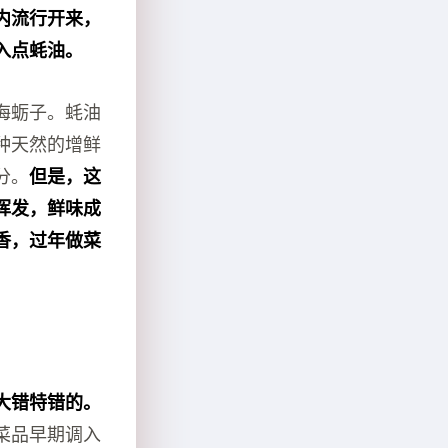
内流行开来，
入点蚝油。
海蛎子。蚝油
种天然的增鲜
分。
但是，这
挥发，鲜味成
香，过年做菜
大错特错的。
菜品早期调入