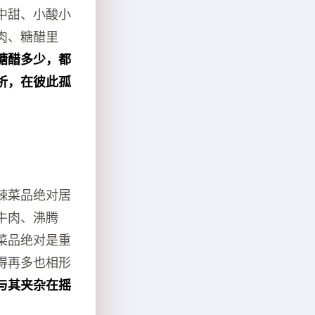
中甜、小酸小
肉、糖醋里
糖醋多少，都
析，在彼此孤
辣菜品绝对居
牛肉、沸腾
菜品绝对是重
得再多也相形
与其夹杂在摇