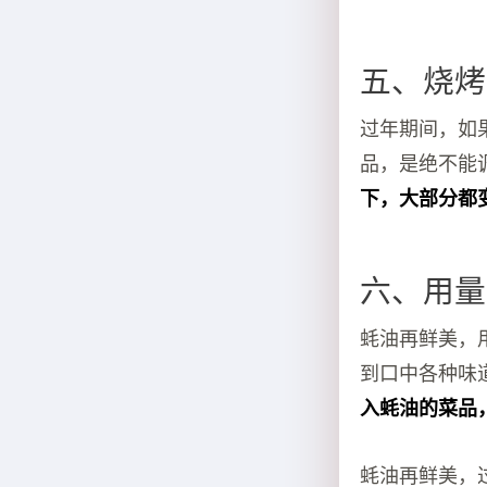
五、烧烤
过年期间，如
品，是绝不能
下，大部分都
六、用量
蚝油再鲜美，
到口中各种味
入蚝油的菜品
蚝油再鲜美，