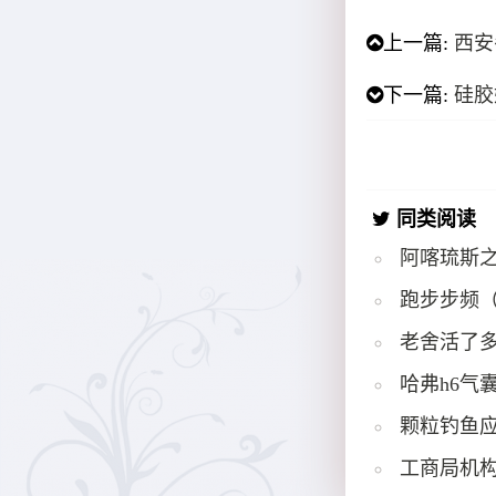
上一篇:
西安
下一篇:
硅胶
同类阅读
阿喀琉斯
跑步步频
老舍活了多
哈弗h6气
颗粒钓鱼
工商局机