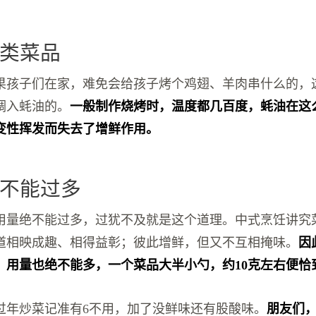
类菜品
果孩子们在家，难免会给孩子烤个鸡翅、羊肉串什么的，
调入蚝油的。
一般制作烧烤时，温度都几百度，蚝油在这
变性挥发而失去了增鲜作用。
不能过多
用量绝不能过多，过犹不及就是这个道理。中式烹饪讲究
道相映成趣、相得益彰；彼此增鲜，但又不互相掩味。
因
，用量也绝不能多，一个菜品大半小勺，约10克左右便恰
过年炒菜记准有6不用，加了没鲜味还有股酸味。
朋友们