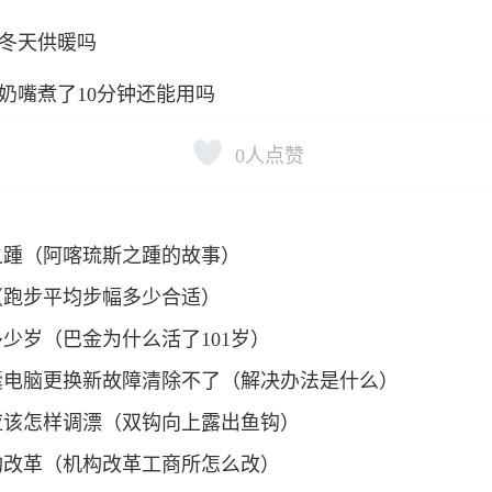
冬天供暖吗
奶嘴煮了10分钟还能用吗
0
人点赞
之踵（阿喀琉斯之踵的故事）
（跑步平均步幅多少合适）
少岁（巴金为什么活了101岁）
囊电脑更换新故障清除不了（解决办法是什么）
应该怎样调漂（双钩向上露出鱼钩）
构改革（机构改革工商所怎么改）