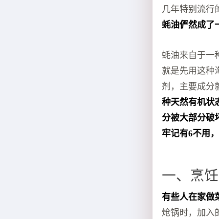
几年特别流行
蚝油俨然成了
蚝油来自于一
就是先用这种
剂，主要成分
种天然有机状
分被大部分破
牢记有6不用
一、烹饪
有些人在家做
炝锅时，加入