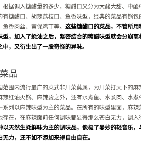
，根据调入糖醋量的多少，糖醋口又分为大酸大甜、中酸
的有糖醋口、胡辣荔枝口、鱼香味型，经典的菜品有锅包
、鱼香肉丝、宫保鸡丁等。
这些糖醋口的菜品，不管所用
味型，加入了蚝油之后，紧密结合的糖醋味型就会分崩离
之中，又衍生出了一股奇怪的异味。
菜品
国范围内流行最广的菜式非川菜莫属，为川菜打天下的麻
麻辣红油火锅、麻辣烫之外，还有水煮鱼、水煮肉、水煮
一系列以麻辣味型为主的菜品。在所有的味型里面，麻辣
地存在，在麻辣面前任何调味都显得那么苍白无力，调入
种以天然生蚝鲜味为主的调味品，像极了曼妙的轻音乐，
白无力，还不如不添加来得自由自在。