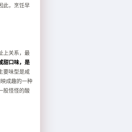
因此，烹饪早
扯上关系，最
咸甜口味，是
主要味型是咸
相映成趣的一种
一股怪怪的酸