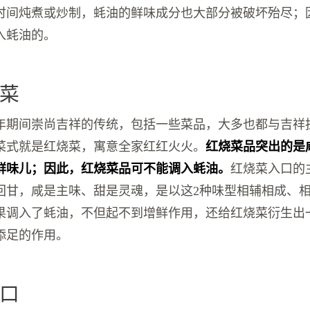
时间炖煮或炒制，蚝油的鲜味成分也大部分被破坏殆尽；
入蚝油的。
菜
年期间崇尚吉祥的传统，包括一些菜品，大多也都与吉祥
菜式就是红烧菜，寓意全家红红火火。
红烧菜品突出的是
鲜味儿；因此，红烧菜品可不能调入蚝油。
红烧菜入口的
回甘，咸是主味、甜是灵魂，是以这2种味型相辅相成、
果调入了蚝油，不但起不到增鲜作用，还给红烧菜衍生出
添足的作用。
口