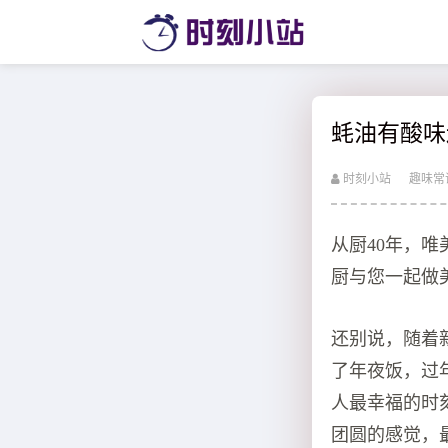
蚝油有酸味
时刻小站
趣味常
从厨40年，
厨与您一起做
还别说，随着
了年夜饭，过
人最幸福的时
团圆的感觉，