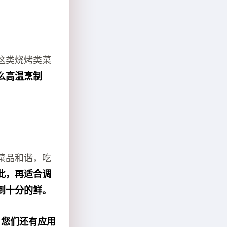
这类烧烤类菜
么高温烹制
菜品和谐，吃
此，再适合调
到十分的鲜。
，您们还有应用