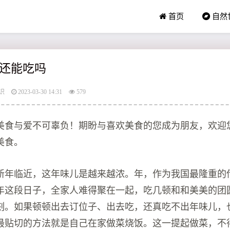
首页
自然
还能吃吗
识
2023-03-30 14:31
579
唯美食与爱不可辜负！期盼与喜欢美食的您成为朋友，欢迎
美食。
新年临近，这年味儿是越来越浓。年，作为我国最隆重的
年这段日子，全家人难得聚在一起，吃几顿和和美美的团
刻。如果顿顿出去订位子、出去吃，还真吃不出年味儿，
最贴切的方法就是自己在家做菜烧饭。这一提起做菜，不