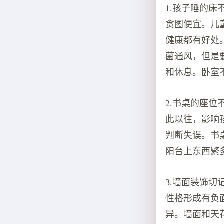
1.孩子睡的
贪图便宜。儿
健康都有好处
菌通风，但是
和休息。卧室
2.书桌的座
此以往，影响
判断失误。书
阳台上东西繁
3.墙面装饰
性格形成有负
异。墙面和天