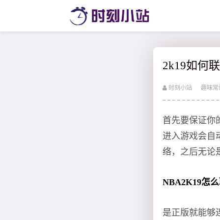
2k19如
时刻小站
趣味常
首先要保证你
进入游戏会自
络，之后无论
NBA2K19怎
是正版就能够