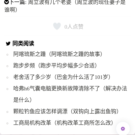
下一篇:
周立波有几个老婆（周立波的现任妻子是
谁啊）
0
人点赞
同类阅读
阿喀琉斯之踵（阿喀琉斯之踵的故事）
跑步步频（跑步平均步幅多少合适）
老舍活了多少岁（巴金为什么活了101岁）
哈弗h6气囊电脑更换新故障清除不了（解决办法
是什么）
颗粒钓鱼应该怎样调漂（双钩向上露出鱼钩）
工商局机构改革（机构改革工商所怎么改）