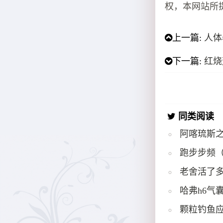
权，本网站所
上一篇:
人体
下一篇:
红烧
同类阅读
阿喀琉斯
跑步步频
老舍活了多
哈弗h6气
颗粒钓鱼