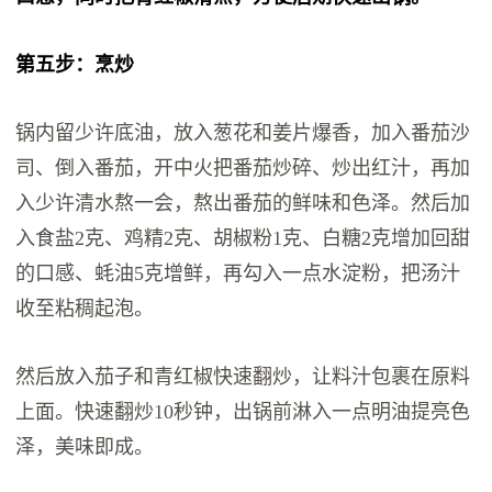
第五步：烹炒
锅内留少许底油，放入葱花和姜片爆香，加入番茄沙
司、倒入番茄，开中火把番茄炒碎、炒出红汁，再加
入少许清水熬一会，熬出番茄的鲜味和色泽。然后加
入食盐2克、鸡精2克、胡椒粉1克、白糖2克增加回甜
的口感、蚝油5克增鲜，再勾入一点水淀粉，把汤汁
收至粘稠起泡。
然后放入茄子和青红椒快速翻炒，让料汁包裹在原料
上面。快速翻炒10秒钟，出锅前淋入一点明油提亮色
泽，美味即成。