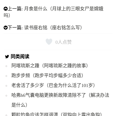
上一篇:
月食是什么（月球上的三眼女尸是嫦娥
吗）
下一篇:
读书座右铭（座右铭怎么写）
0
人点赞
同类阅读
阿喀琉斯之踵（阿喀琉斯之踵的故事）
跑步步频（跑步平均步幅多少合适）
老舍活了多少岁（巴金为什么活了101岁）
哈弗h6气囊电脑更换新故障清除不了（解决办法
是什么）
颗粒钓鱼应该怎样调漂（双钩向上露出鱼钩）