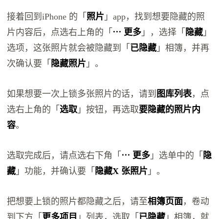
接着回到iPhone 的「
照片
」app，找到想要隐藏的照
片内容后，点选右上角的「
⋯ 更多
」，选择「
隐藏
」
选项，这张照片就会被隐藏到「
已隐藏
」相簿，并再
次确认要「
隐藏照片
」。
如果想要一次上锁多张照片的话，请到
图库列表
，点
选右上角的「
选取
」按钮，再选取
要隐藏的照片内
容
。
选取完成后，请点选右下角「
⋯ 更多
」选单中的「
隐
藏
」功能，并确认要「
隐藏X 张照片
」。
把想要上锁的照片都隐藏之后，请至
相簿页面
，卷动
到下方「
更多项目
」列表，选取「
已隐藏
」相簿，就