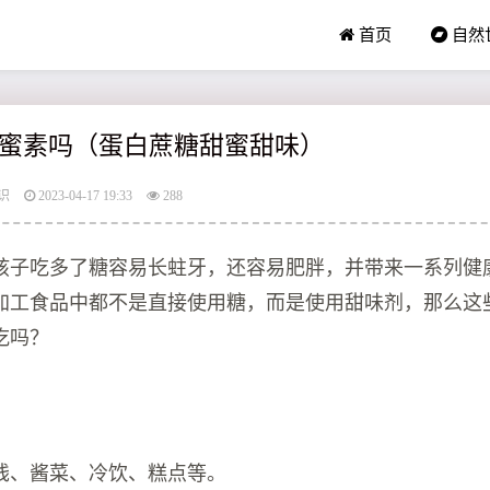
首页
自然
蜜素吗（蛋白蔗糖甜蜜甜味）
识
2023-04-17 19:33
288
孩子吃多了糖容易长蛀牙，还容易肥胖，并带来一系列健
加工食品中都不是直接使用糖，而是使用甜味剂，那么这
吃吗？
饯、酱菜、冷饮、糕点等。