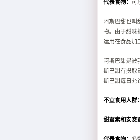
代表食物：
可
阿斯巴甜也叫
物。由于甜味接
运用在食品加
阿斯巴甜是被
斯巴甜有摄取
斯巴甜每日允
不宜食用人群
甜蜜素
和安
赛
代表食物：
多