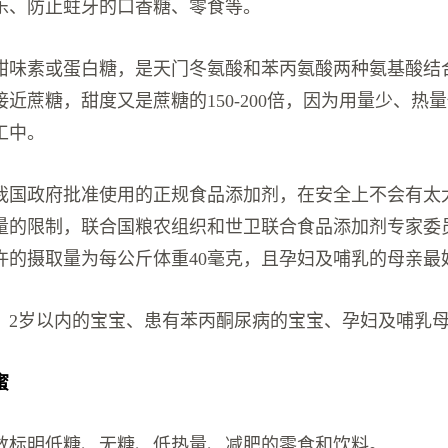
乐、防止蛀牙的口香糖、零食等。
甜味素或蛋白糖，是天门冬氨酸和苯丙氨酸两种氨基酸结
近蔗糖，甜度又是蔗糖的150-200倍，因为用量少、热
工中。
我国政府批准使用的正规食品添加剂，在安全上不会有太
量的限制，联合国粮农组织和世卫联合食品添加剂专家委
许的摄取量为每公斤体重40毫克，且孕妇及哺乳的母亲最
：
2岁以内的宝宝、患有苯丙酮尿病的宝宝、孕妇及哺乳
蜜
数标明低糖、无糖、低热量、减肥的零食和饮料。