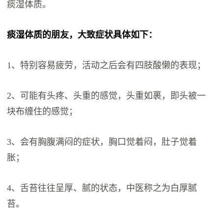
痰湿体质。
痰湿体质的朋友，大致症状具体如下：
1、特别容易疲劳，活动之后会有四肢酸懒的表现；
2、可能有头疼、头重的感觉，头重如裹，即头被一
块布缠住的感觉；
3、会有胸腹满闷的症状，胸口觉着闷，肚子觉着
胀；
4、舌苔往往呈厚、腻的状态，中医称之为白厚腻
苔。