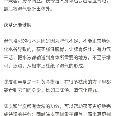
不兼容，势不两立。茯苓进入身体后会赶着湿气跑，
最后将湿气驱赶出体外。
茯苓还能健脾。
湿气堆积的根本原因是因为脾气不足，不能正常地运
化水谷导致的，茯苓强健脾胃，让脾胃健壮，有力气
干活，把水液都输送到身体所需要的地方，不至于堆
积，泛滥，从根本上杜绝了湿气的形成。
陈皮和半夏是一对黄金搭档，在很多祛痰的方子里都
能看到它们的身影，比如二陈汤、清气化痰丸。
陈皮和半夏都有燥湿的功效，可以帮助茯苓更好地完
成祛湿的任务；同时陈皮更侧重于理气，而半夏更侧