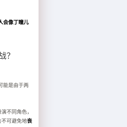
人会像丁瞳儿
战？
可能是由于两
刻扮演不同角色，
会不可避免地
丧