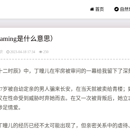
首页
自然
（blaming是什么意思）
识
2023-04-18 17:34
250
十二时辰》中，丁瞳儿在牢房被审问的一幕给我留下了深
17岁被自幼定亲的男人骗来长安，在当天就被卖给青楼；
又在性命受到威胁时弃她而去。在又一次被背叛后，她立
涉足情爱。
丁瞳儿的经历已经不太可能出现了，但亲密关系中的虐待