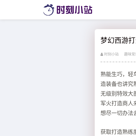
梦幻西游打
时刻小站
趣味常
熟能生巧，轻
造装备也讲究
无级别特效大
军火打造商人
想尽一切办法
获取打造熟练