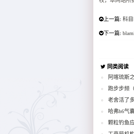
权，本网站所
上一篇:
科目
下一篇:
bla
同类阅读
阿喀琉斯
跑步步频
老舍活了多
哈弗h6气
颗粒钓鱼