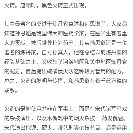
火药。唐朝时，黑色火药正式出现。
其中最著名的莫过于炼丹家葛洪和孙思邈了，大家都
知道孙思邈是我国伟大的医药学家，在医学生有着重
大的贡献，被后世尊称为药王，其实孙思邈还是一位
著名的炼丹家，自号孙真人，他在总结以前炼丹家的
经验基础之上，又收集了河洛地区和关中地区炼丹家
的配方，最后提出硫磺伏火法这种较为管用的配方。
总之，火药的发明与传播，和孙思邈有着千丝万缕的
联系。
火药的最初使用并非在军事上，而是在宋代诸军马戏
的杂技演出，以及木偶戏中的烟火杂技 —药发傀儡。
宋代演出抱锣、硬鬼、哑艺剧等杂技节目，都是运用