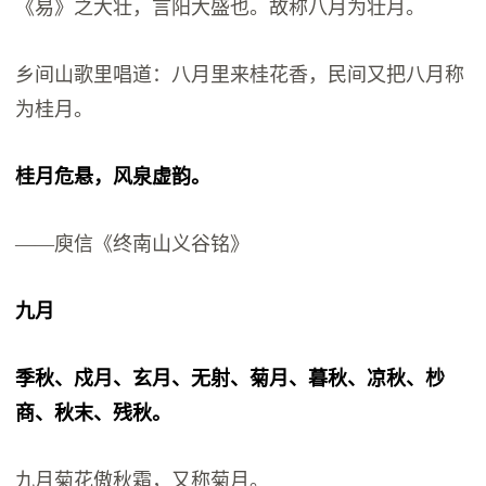
《易》之大壮，言阳大盛也。故称八月为壮月。
乡间山歌里唱道：八月里来桂花香，民间又把八月称
为桂月。
桂月危悬，风泉虚韵。
——庾信《终南山义谷铭》
九月
季秋、戍月、玄月、无射、菊月、暮秋、凉秋、杪
商、秋末、残秋。
九月菊花傲秋霜，又称菊月。