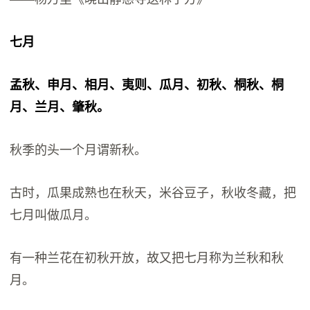
七月
孟秋、申月、相月、夷则、瓜月、初秋、桐秋、桐
月、兰月、肇秋。
秋季的头一个月谓新秋。
古时，瓜果成熟也在秋天，米谷豆子，秋收冬藏，把
七月叫做瓜月。
有一种兰花在初秋开放，故又把七月称为兰秋和秋
月。