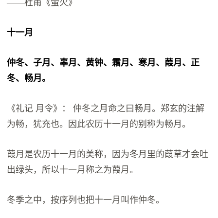
——杜甫《萤火》
十一月
仲冬、子月、辜月、黄钟、霜月、寒月、葭月、正
冬、畅月。
《礼记 月令》： 仲冬之月命之曰畅月。郑玄的注解
为畅，犹充也。因此农历十一月的别称为畅月。
葭月是农历十一月的美称，因为冬月里的葭草才会吐
出绿头，所以十一月称之为葭月。
冬季之中，按序列也把十一月叫作仲冬。