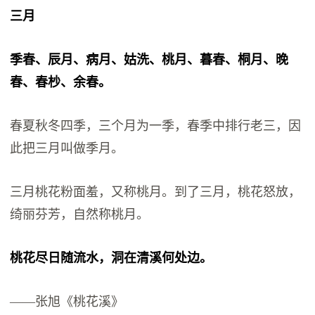
三月
季春、辰月、病月、姑洗、桃月、暮春、桐月、晚
春、春杪、余春。
春夏秋冬四季，三个月为一季，春季中排行老三，因
此把三月叫做季月。
三月桃花粉面羞，又称桃月。到了三月，桃花怒放，
绮丽芬芳，自然称桃月。
桃花尽日随流水，洞在清溪何处边。
——张旭《桃花溪》