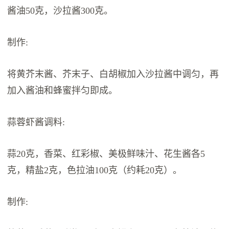
酱油50克，沙拉酱300克。
制作:
将黄芥末酱、芥末子、白胡椒加入沙拉酱中调匀，再
加入酱油和蜂蜜拌匀即成。
蒜蓉虾酱调料:
蒜20克，香菜、红彩椒、美极鲜味汁、花生酱各5
克，精盐2克，色拉油100克（约耗20克）。
制作: