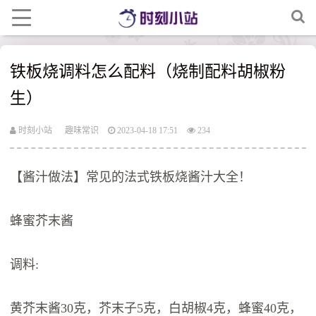
铁板烧调料怎么配料（烧制配料胡椒粉
生）
时刻小站
趣味常识
2023-04-18 17:51
234
【酱汁做法】常见的法式铁板烧酱汁大全！
蜂蜜芥末酱
调料:
黄芥末酱30克，芥末子5克，白胡椒4克，蜂蜜40克，