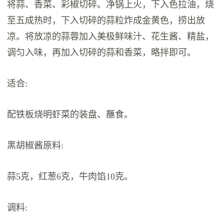
将蒜、香菜、彩椒切碎。净锅上火，下入色拉油，烧
至五成热时，下入切碎的蒜粒炸成金黄色，捞出放
凉。将放凉的蒜蓉加入美极鲜味汁、花生酱、精盐，
调匀入味，再加入切碎的蒜和香菜，略拌即可。
适合:
配铁板烧明虾菜的装盘、蘸食。
黑胡椒酱原料:
蒜5克，红葱6克，牛肉馅10克。
调料: