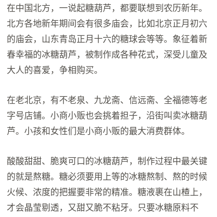
在中国北方，一说起糖葫芦，都要联想到农历新年。
北方各地新年期间会有很多庙会，比如北京正月初六
的庙会，山东青岛正月十六的糖球会等等。象征着新
春幸福的冰糖葫芦，被制作成各种花式，深受儿童及
大人的喜爱，争相购买。
在老北京，有不老泉、九龙斋、信远斋、全福德等老
字号店铺。小商小贩也会挑着担子，沿街叫卖冰糖葫
芦。小孩和女性们是小商小贩的最大消费群体。
酸酸甜甜、脆爽可口的冰糖葫芦，制作过程中最关键
的就是熬糖。糖必须要用上等的冰糖熬制、熬的时候
火候、浓度的把握要非常的精准。糖液裹在山楂上，
才会晶莹剔透，又甜又脆不粘牙。只要冰糖原料不