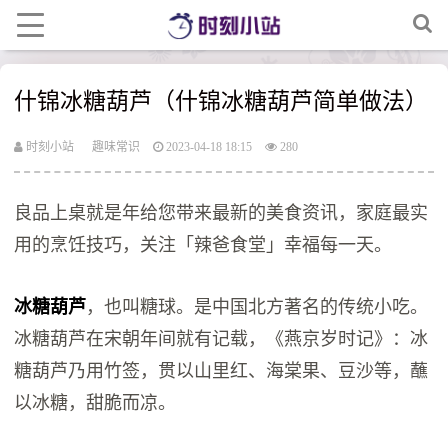
什锦冰糖葫芦（什锦冰糖葫芦简单做法）
时刻小站
趣味常识
2023-04-18 18:15
280
良品上桌就是年给您带来最新的美食资讯，家庭最实
用的烹饪技巧，关注「辣爸食堂」幸福每一天。
冰糖葫芦
，也叫糖球。是中国北方著名的传统小吃。
冰糖葫芦在宋朝年间就有记载，《燕京岁时记》：冰
糖葫芦乃用竹签，贯以山里红、海棠果、豆沙等，蘸
以冰糖，甜脆而凉。