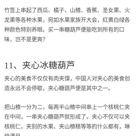
竹签上串起了西瓜、橘子、山楂、香蕉、圣女果、火
龙果等各种水果，宛如水果家族开大会，红黄白绿各
种颜色特别养眼。买一串糖葫芦便能吃到所有的口
味，岂不是更爽？
11、夹心冰糖葫芦
夹心的美食不仅仅有肉夹馍，中国人对夹心的美食创
造永远不会停歇，夹心糖葫芦便是其中之一。
把山楂一分为二，每两半山楂中间串上一个核桃仁夹
在中间，一串夹心糖葫芦就形成了。夹心不仅可以夹
核桃仁，夹别的水果、夹山楂糕等等的什么都有，琳