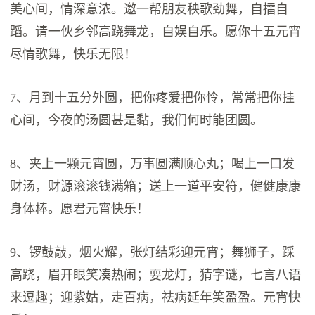
美心间，情深意浓。邀一帮朋友秧歌劲舞，自擂自
蹈。请一伙乡邻高跷舞龙，自娱自乐。愿你十五元宵
尽情歌舞，快乐无限！
7、月到十五分外圆，把你疼爱把你怜，常常把你挂
心间，今夜的汤圆甚是黏，我们何时能团圆。
8、夹上一颗元宵圆，万事圆满顺心丸；喝上一口发
财汤，财源滚滚钱满箱；送上一道平安符，健健康康
身体棒。愿君元宵快乐！
9、锣鼓敲，烟火耀，张灯结彩迎元宵；舞狮子，踩
高跷，眉开眼笑凑热闹；耍龙灯，猜字谜，七言八语
来逗趣；迎紫姑，走百病，祛病延年笑盈盈。元宵快