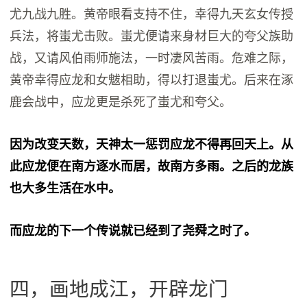
尤九战九胜。黄帝眼看支持不住，幸得九天玄女传授
兵法，将蚩尤击败。蚩尤便请来身材巨大的夸父族助
战，又请风伯雨师施法，一时凄风苦雨。危难之际，
黄帝幸得应龙和女魃相助，得以打退蚩尤。后来在涿
鹿会战中，应龙更是杀死了蚩尤和夸父。
因为改变天数，天神太一惩罚应龙不得再回天上。从
此应龙便在南方逐水而居，故南方多雨。之后的龙族
也大多生活在水中。
而应龙的下一个传说就已经到了尧舜之时了。
四，画地成江，开辟龙门‍