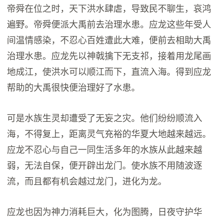
帝舜在位之时，天下洪水肆虐，导致民不聊生，哀鸿
遍野。帝舜便派大禹前去治理水患。应龙这些年受人
间温情感染，不忍心百姓遭此大难，便前去相助大禹
治理水患。应龙先以神戟擒下无支祁，接着用龙尾画
地成江，使洪水可以顺江而下，直流入海。得到应龙
帮助的大禹很快便治理好了水患。
可是水族生灵却遭受了无妄之灾。他们纷纷顺流入
海，不得复上，距离灵气充裕的华夏大地越来越远。
应龙不忍心与自己一同生活多年的水族从此越来越
弱，无法自保，便开辟出龙门。使水族不用随波逐
流，而且都有机会越过龙门，进化为龙。
应龙也因为神力消耗巨大，化为图腾，日夜守护华