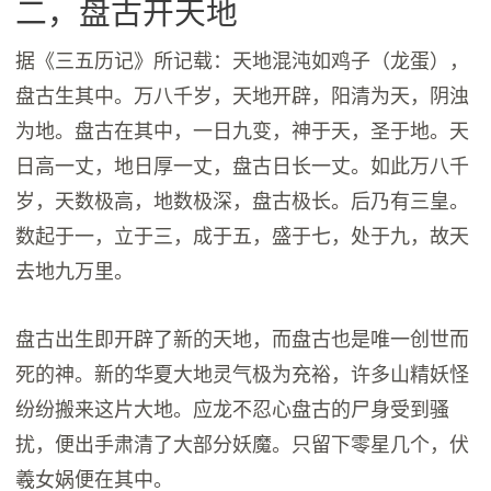
二，盘古开天地
据《三五历记》所记载：天地混沌如鸡子（龙蛋），
盘古生其中。万八千岁，天地开辟，阳清为天，阴浊
为地。盘古在其中，一日九变，神于天，圣于地。天
日高一丈，地日厚一丈，盘古日长一丈。如此万八千
岁，天数极高，地数极深，盘古极长。后乃有三皇。
数起于一，立于三，成于五，盛于七，处于九，故天
去地九万里。
盘古出生即开辟了新的天地，而盘古也是唯一创世而
死的神。新的华夏大地灵气极为充裕，许多山精妖怪
纷纷搬来这片大地。应龙不忍心盘古的尸身受到骚
扰，便出手肃清了大部分妖魔。只留下零星几个，伏
羲女娲便在其中。