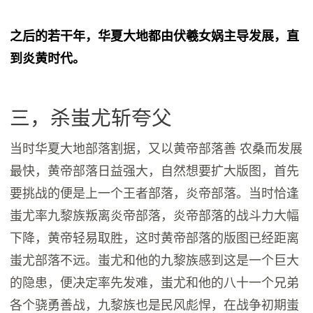
之后的若干年，华夏大地都由伏羲女娲主导发展，直
到炎黄时代。
三，杀蚩尤斩夸父‍
当时华夏大地部落割据，又以黄帝部落善 农桑而发展
最快，黄帝部落日益强大，自然想要扩大版图，首先
要挑战的便是上一个王者部落，炎帝部落。当时恰逢
蚩尤率九黎族叛离炎帝部落，炎帝部落的战斗力大幅
下降，黄帝轻易取胜，这时黄帝部落的版图已经距离
蚩尤部落不远。蚩尤和他的九黎族感到这是一个巨大
的隐患，便决定率先发难，蚩尤和他的八十一个兄弟
各个骁勇善战，九黎族也是民风彪悍，在战争初期蚩