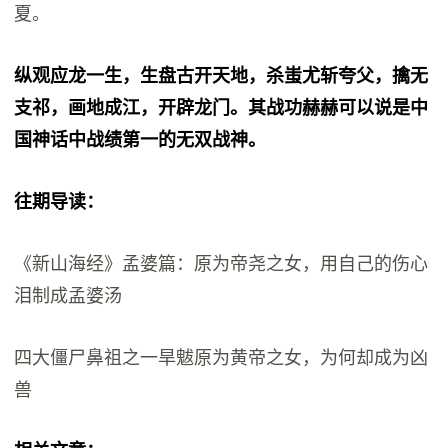
夏。
纵观应龙一生，生盘古开天地，杀蚩尤斩夸父，擒无
支祁，画地成江，开辟龙门。其战功赫赫可以说是中
国神话中战绩第一的无双战神。
往期导读：
《新山海经》孟婆篇：原为帝尧之女，用自己的伤心
泪制成孟婆汤
四大僵尸鼻祖之一旱魃原为黄帝之女，为何却成为凶
兽