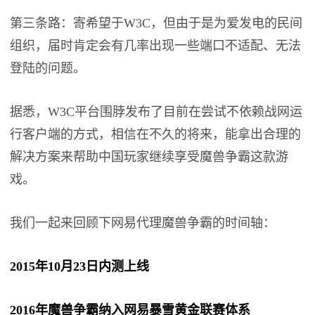
第三条路：寄希望于W3C，但由于是为爱发电的民间
组织，届时肯定会有几率出现一些端口不适配、无法
登陆的问题。
据悉，W3C平台围脖发布了目前在尝试不依赖战网运
行客户端的方式，相信在不久的将来，能拿出合理的
解决方案来帮助中国玩家继续享受魔兽争霸这款游
戏。
我们一起来回顾下网易代理魔兽争霸的时间轴：
2015年10月23日内测上线
2016年魔兽争霸纳入网易暴雪黄金联赛体系