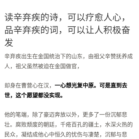
读辛弃疾的诗，可以疗愈人心，
品辛弃疾的词，可以让人积极奋
发
辛弃疾出生在金国统治下的山东，由祖父辛赞抚养成
人，祖父虽然被迫在金国做官，
却身在曹营心在汉，
一心想光复中原。可是直到去
世，这个愿望都没实现。
他的笔端，除了豪迈奔放以外，更多了一份沉郁悲
壮。腐败颓废的朝廷，千疮百孔的疆土，水深火热的
民众，凝结成他心中恒久的忧伤与凄楚，沉郁与悲