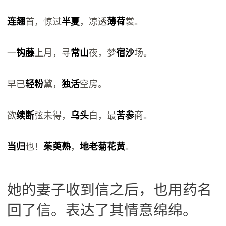
连翘
首，惊过
半夏
，凉透
薄荷
裳。
一
钩藤
上月，寻
常山
夜，梦
宿沙
场。
早已
轻粉
黛，
独活
空房。
欲
续断
弦未得，
乌头
白，最
苦参
商。
当归
也！
茱萸熟
，
地老菊花黄
。
她的妻子收到信之后，也用药名
回了信。表达了其情意绵绵。