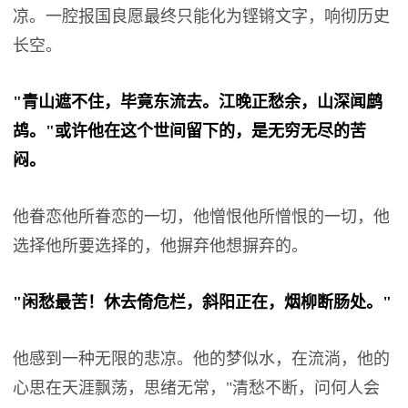
凉。一腔报国良愿最终只能化为铿锵文字，响彻历史
长空。
"青山遮不住，毕竟东流去。江晚正愁余，山深闻鹧
鸪。"或许他在这个世间留下的，是无穷无尽的苦
闷。
他眷恋他所眷恋的一切，他憎恨他所憎恨的一切，他
选择他所要选择的，他摒弃他想摒弃的。
"闲愁最苦！休去倚危栏，斜阳正在，烟柳断肠处。"
他感到一种无限的悲凉。他的梦似水，在流淌，他的
心思在天涯飘荡，思绪无常，"清愁不断，问何人会