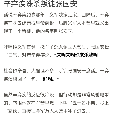
辛弃疾诛杀叛徒张国安
话说辛弃疾23岁那年，义军决定归宋。归降后，辛弃
疾前脚去建康找皇帝商谈，后脚义军大本营里就又出
现了一个叛徒，他的名字叫张安国。
咔嚓掉义军首领，撒丫子逃入金国大营后，张国安松
了口气，对着辛弃疾说：
"来啊来啊你来杀我啊~"
社会你辛哥，人狠话不多，听完张国安一席话。辛弃
疾淡淡回了一句：
"好啊。"
虽然辛弃疾的反应很冷淡，但行动却是非常风驰电掣
的，转眼他就在军营里嗷一下叫了五十名小弟，抄上
了家伙，直接往金军万人大营里冲了进去...