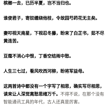
槟榔一去，已历半夏，岂不当归也。
谁使君子，寄奴缠绕他枝，令故园芍药花无主矣。
妻叩视天南星，下视忍冬藤，盼来了白芷书，茹不尽
黄连苦。
豆蔻不消心中恨，丁香空结雨中愁。
人生三七过，看风吹西河柳，盼将军益母。
这两首诗中都没有一个字写了相思，确实写尽相思，
读来让人深觉离愁思绪万千。
不得不说，在那个没有
智能通讯工具的年代，古人还真是厉害。