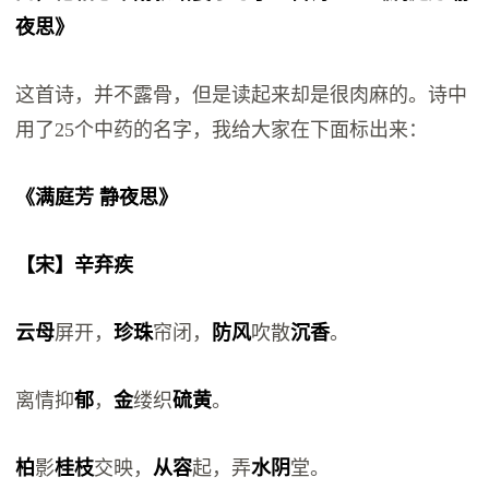
夜思》
这首诗，并不露骨，但是读起来却是很肉麻的。诗中
用了25个中药的名字，我给大家在下面标出来：
《满庭芳 静夜思》
【宋】辛弃疾
云母
屏开，
珍珠
帘闭，
防风
吹散
沉香
。
离情抑
郁
，
金
缕织
硫黄
。
柏
影
桂枝
交映，
从容
起，弄
水阴
堂。