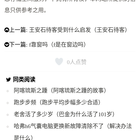
息只供参考之用。
上一篇:
王安石待客受到什么启发（王安石待客）
下一篇:
f靠窗吗（f是在窗边吗）
0
人点赞
同类阅读
阿喀琉斯之踵（阿喀琉斯之踵的故事）
跑步步频（跑步平均步幅多少合适）
老舍活了多少岁（巴金为什么活了101岁）
哈弗h6气囊电脑更换新故障清除不了（解决办法
是什么）