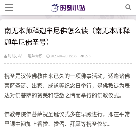
南无本师释迦牟尼佛怎么读（南无本师释
迦牟尼佛圣号）
时刻小站
趣味常识
2023-04-20 15:36
275
祝圣是汉传佛教由来已久的一项佛事活动，适逢诸佛
菩萨圣诞、出家、成道等纪念日举行，是佛教徒为表
达对佛菩萨的赞美和感激之情而举行的佛教仪式。
佛教寺院佛菩萨祝圣诞仪式多在早殿进行，即在平常
早课中间加上香赞、赞偈、拜愿等祝圣仪轨。