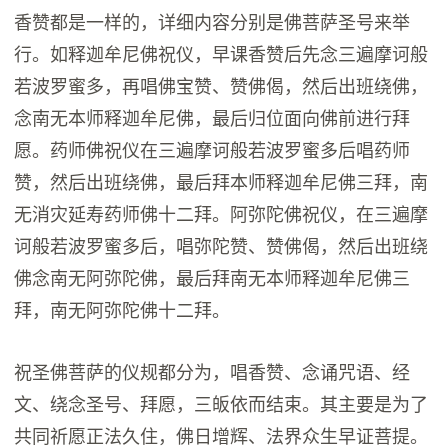
香赞都是一样的，详细内容分别是佛菩萨圣号来举
行。如释迦牟尼佛祝仪，早课香赞后先念三遍摩诃般
若波罗蜜多，再唱佛宝赞、赞佛偈，然后出班绕佛，
念南无本师释迦牟尼佛，最后归位面向佛前进行拜
愿。药师佛祝仪在三遍摩诃般若波罗蜜多后唱药师
赞，然后出班绕佛，最后拜本师释迦牟尼佛三拜，南
无消灾延寿药师佛十二拜。阿弥陀佛祝仪，在三遍摩
诃般若波罗蜜多后，唱弥陀赞、赞佛偈，然后出班绕
佛念南无阿弥陀佛，最后拜南无本师释迦牟尼佛三
拜，南无阿弥陀佛十二拜。
祝圣佛菩萨的仪规都分为，唱香赞、念诵咒语、经
文、绕念圣号、拜愿，三皈依而结束。其主要是为了
共同祈愿正法久住，佛日增辉、法界众生早证菩提。