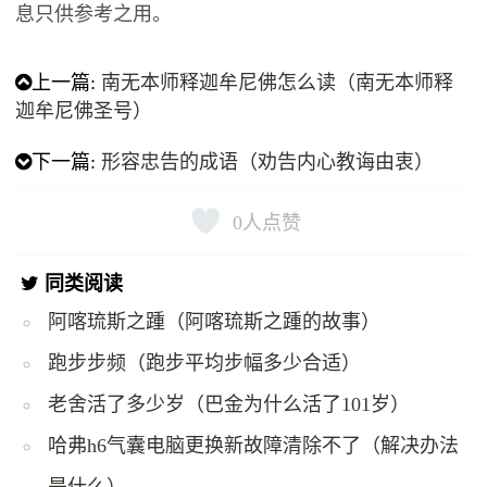
息只供参考之用。
上一篇:
南无本师释迦牟尼佛怎么读（南无本师释
迦牟尼佛圣号）
下一篇:
形容忠告的成语（劝告内心教诲由衷）
0
人点赞
同类阅读
阿喀琉斯之踵（阿喀琉斯之踵的故事）
跑步步频（跑步平均步幅多少合适）
老舍活了多少岁（巴金为什么活了101岁）
哈弗h6气囊电脑更换新故障清除不了（解决办法