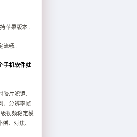
支持苹果版本。
定流畅。
个手机软件就
时胶片滤镜、
例、分辨率帧
影级视频稳定模
补偿、对焦、