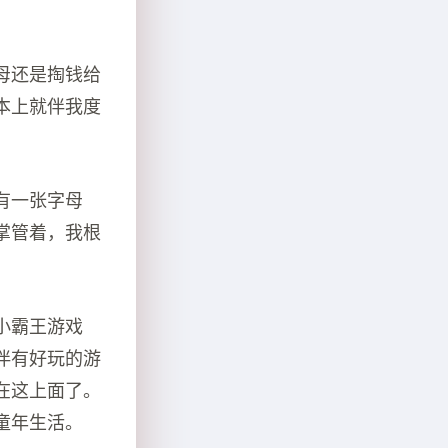
母还是掏钱给
本上就伴我度
有一张字母
掌管着，我根
小霸王游戏
伴有好玩的游
在这上面了。
童年生活。