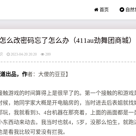
首页
自然
怎么改密码忘了怎么办（411au劲舞团商城）
识
2023-04-20 20:20
289
频道
出品，作
者：大傻的豆豆】
我接触游戏的时间算得上是很早了的。第一个接触的和游戏
时候，她同学家大概是开电脑房的，当时进去后表姐就找
那玩，我就看到3、4台机器在那亮着，上面的画面都是一
小东西动来动去。我当时也就4，5岁，没那么怕生，就跑
也是看我比较可爱没有拦我。