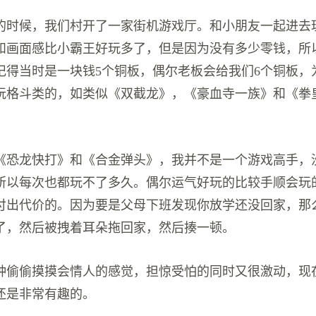
的时候，我们村开了一家街机游戏厅。和小朋友一起进去
和画面感比小霸王好玩多了，但是因为没有多少零钱，所
记得当时是一块钱5个铜板，偶尔老板会给我们6个铜板，
玩格斗类的，如类似《双截龙》，《豪血寺一族》和《拳皇
《恐龙快打》和《合金弹头》，我并不是一个游戏高手，
所以每次也都玩不了多久。偶尔运气好玩的比较手顺会玩
付出代价的。因为要是父母下班发现你放学还没回家，那
了，然后被拽着耳朵拖回家，然后揍一顿。
种偷偷摸摸会情人的感觉，担惊受怕的同时又很激动，现
还是非常有趣的。