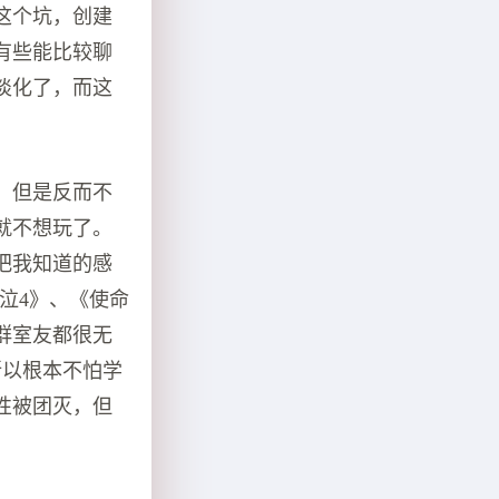
这个坑，创建
有些能比较聊
淡化了，而这
，但是反而不
就不想玩了。
把我知道的感
泣4》、《使命
群室友都很无
所以根本不怕学
性被团灭，但