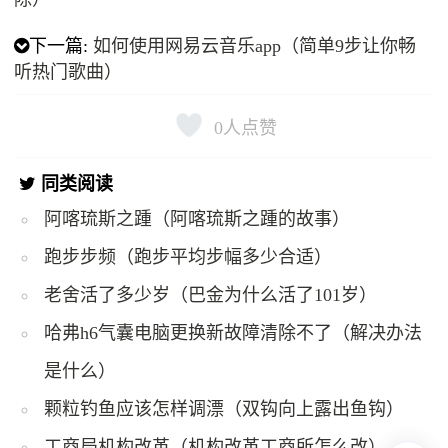
下一篇:
如何使用网易云音乐app（简单9步让你畅
听热门歌曲）
0
人点赞
同类阅读
阿喀琉斯之踵（阿喀琉斯之踵的故事）
跑步步频（跑步平均步幅多少合适）
老舍活了多少岁（巴金为什么活了101岁）
哈弗h6气囊电脑更换新故障清除不了（解决办法
是什么）
颗粒钓鱼应该怎样调漂（双钩向上露出鱼钩）
工商局机构改革（机构改革工商所怎么改）