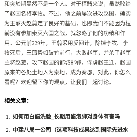
和樊於期显然不是一个人。对于桓齮来说，虽然败给
了赵国名将李牧。不过，他之前屡次进攻赵国，确实
为王翦灭赵奠定了良好的基础，也即我们不能因为桓
齮没有参加秦灭六国之战，就忽略了他的功绩和作
用。公元前229年，王翦采用反间计，除掉李牧。李
牧死后，王翦势如破竹前行，大败赵军，并杀了赵军
主将赵葱，攻下赵国的都城邯郸，俘虏赵王迁，赵国
原来的各处土地入为秦地，成为秦郡。对此，你怎么
看呢？欢迎留下你的观点，让我们一起讨论。
相关文章：
如何用白醋洗脸_长期用醋泡脚对身体有害吗
中建八局一公司（这项科技成果达到国际先进水