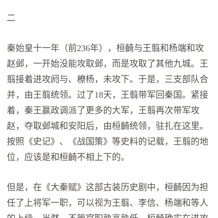
二
秦始皇十一年（前236年），桓齮与王翦和杨端和攻
赵邺，一开始没能攻取邺，而是攻取了其他九城。王
翦接着进攻阏与、橑杨，未攻下。于是，三支部队合
并，由王翦统领。过了18天，王翦带军回秦国。紧接
着，秦王嬴政调派了更多的大军，王翦再次带军攻
赵，夺取邺城和安阳后，由桓齮统领，驻扎在这里。
按照《史记》、《战国策》等史料的记载，王翦的地
位，应该是和桓齮不相上下的。
但是，在《大秦赋》这部古装历史剧中，桓齮因为担
任了上将军一职，可以视为王翦、李信、杨端和等人