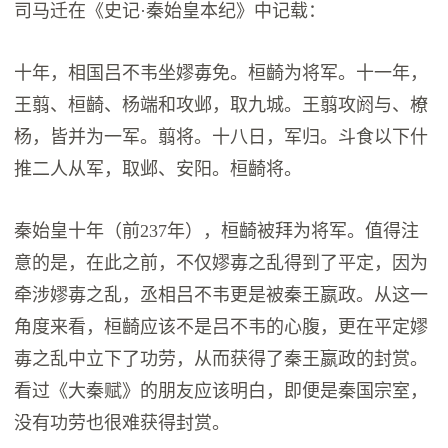
司马迁在《史记·秦始皇本纪》中记载：
十年，相国吕不韦坐嫪毐免。桓齮为将军。十一年，
王翦、桓齮、杨端和攻邺，取九城。王翦攻阏与、橑
杨，皆并为一军。翦将。十八日，军归。斗食以下什
推二人从军，取邺、安阳。桓齮将。
秦始皇十年（前237年），桓齮被拜为将军。值得注
意的是，在此之前，不仅嫪毐之乱得到了平定，因为
牵涉嫪毐之乱，丞相吕不韦更是被秦王嬴政。从这一
角度来看，桓齮应该不是吕不韦的心腹，更在平定嫪
毐之乱中立下了功劳，从而获得了秦王嬴政的封赏。
看过《大秦赋》的朋友应该明白，即便是秦国宗室，
没有功劳也很难获得封赏。