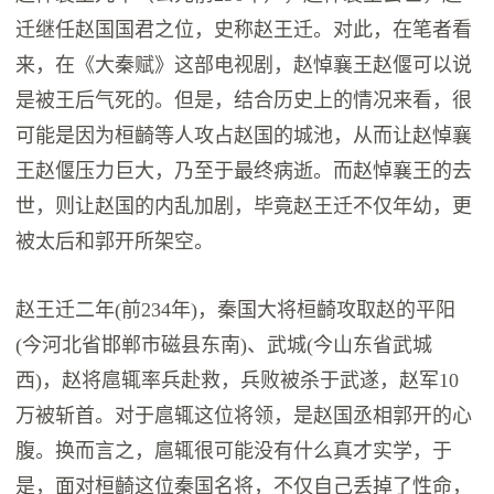
迁继任赵国国君之位，史称赵王迁。对此，在笔者看
来，在《大秦赋》这部电视剧，赵悼襄王赵偃可以说
是被王后气死的。但是，结合历史上的情况来看，很
可能是因为桓齮等人攻占赵国的城池，从而让赵悼襄
王赵偃压力巨大，乃至于最终病逝。而赵悼襄王的去
世，则让赵国的内乱加剧，毕竟赵王迁不仅年幼，更
被太后和郭开所架空。
赵王迁二年(前234年)，秦国大将桓齮攻取赵的平阳
(今河北省邯郸市磁县东南)、武城(今山东省武城
西)，赵将扈辄率兵赴救，兵败被杀于武遂，赵军10
万被斩首。对于扈辄这位将领，是赵国丞相郭开的心
腹。换而言之，扈辄很可能没有什么真才实学，于
是，面对桓齮这位秦国名将，不仅自己丢掉了性命，