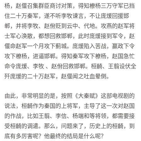
杨，赵偃召集群臣商讨对策，得知橑杨三万守军已挡
住二十万秦军，遂不听李牧谏言，不让庞煖回援邯
郸，并将李牧、赵佾贬到云中、代地。攻燕的赵军将
士军心涣散，都想回救邯郸，此时庞煖接到军令，赵
偃命赵军一个月攻下蓟城。庞煖陷入苦战，嬴政下令
攻下橑杨，进逼邯郸。得知秦军攻下橑杨，赵国急忙
命令庞煖、李牧 、赵佾回救邯郸。桓齮、王翦设伏全
歼庞煖的二十万赵军，赵偃闻之吐血晕倒。
由此，非常明显的是，按照《大秦赋》这部电视剧的
说法，桓齮作为秦国的上将军，主导了这一次对赵国
的作战，比如王翦、李信、杨端和等将领，都需要接
受桓齮的调遣。那么，问题来了，历史上的桓齮，到
底有多厉害呢？他最终的结局是什么呢？