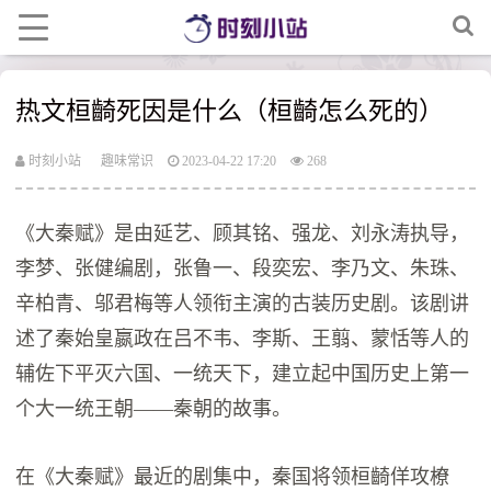
热文桓齮死因是什么（桓齮怎么死的）
时刻小站
趣味常识
2023-04-22 17:20
268
《大秦赋》是由延艺、顾其铭、强龙、刘永涛执导，
李梦、张健编剧，张鲁一、段奕宏、李乃文、朱珠、
辛柏青、邬君梅等人领衔主演的古装历史剧。该剧讲
述了秦始皇嬴政在吕不韦、李斯、王翦、蒙恬等人的
辅佐下平灭六国、一统天下，建立起中国历史上第一
个大一统王朝——秦朝的故事。
在《大秦赋》最近的剧集中，秦国将领桓齮佯攻橑