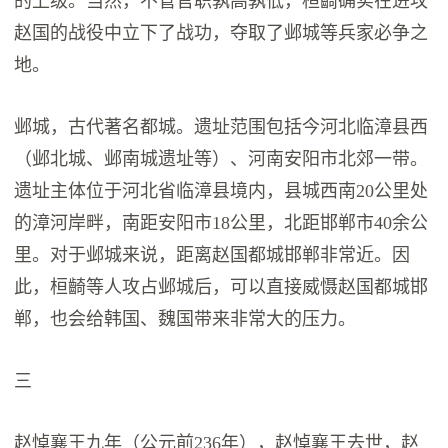
的上级。当然，不管官职孰高孰低，桓齮确实在进攻
赵国的战役中立下了战功，夺取了邺城等兵家必争之
地。
邺城，古代著名都城。遗址范围包括今河北临漳县西
（邺北城、邺南城遗址等）、河南安阳市北郊一带。
遗址主体位于河北省临漳县境内，县城西南20公里处
的漳河岸畔，南距安阳市18公里，北距邯郸市40余公
里。对于邺城来说，距离赵国都城邯郸非常近。因
此，桓齮等人攻占邺城后，可以直接威慑赵国都城邯
郸，也会给韩国、魏国带来非常大的压力。
三
赵悼襄王九年（公元前236年），赵悼襄王去世，赵