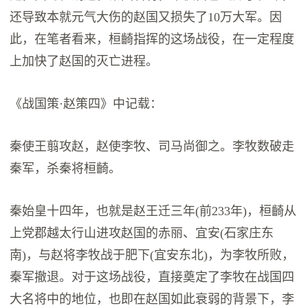
还导致本就元气大伤的赵国又损失了10万大军。因
此，在笔者看来，桓齮指挥的这场战役，在一定程度
上加快了赵国的灭亡进程。
《战国策·赵策四》中记载：
秦使王翦攻赵，赵使李牧、司马尚御之。李牧数破走
秦军，杀秦将桓齮。
秦始皇十四年，也就是赵王迁三年(前233年)，桓齮从
上党郡越太行山进攻赵国的赤丽、宜安(石家庄东
南)，与赵将李牧战于肥下(宜安东北)，为李牧所败，
秦军撤退。对于这场战役，直接奠定了李牧在战国四
大名将中的地位，也即在赵国如此衰弱的背景下，李