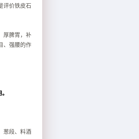
是评价铁皮石
，厚脾胃，补
目、强腰的作
用。
、葱段、料酒