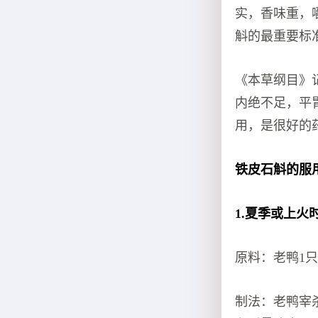
实，香味重，
斛的最重要标
《本草纲目》
内绝不足，平
用，是很好的
铁皮石斛的服
1.夏季或上
原料：老鸭1只
制法：老鸭宰