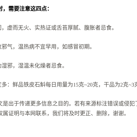
时，需要注意这四点：
清润，虚而无火、实热证或舌苔厚腻、腹胀者忌食。
能敛邪气，温热病不宜早用，如感冒初期。
能助湿邪，湿温未化燥者忌食。
宜多：鲜品铁皮石斛每日用量为15克~20克，干品为2克~3
文是出于传递更多信息之目的。若有来源标注错误或侵犯
权属证明与本网联系，我们将及时更正、删除，谢谢。