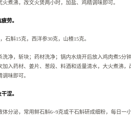
武火煮沸，改文火煲两小时，加盐、鸡精调味即可。
抗疲劳。
，石斛15克，西洋参30克，山楂15克。
杀洗净，斩块；药材洗净；锅内水烧开后放入鸡肉煮5分
次加入药材、姜片、葱段、料酒和适量清水，大火煮沸，
精调味即可。
及干涩。
液体分泌，常用鲜石斛6~9克或干石斛研成细粉，每日一