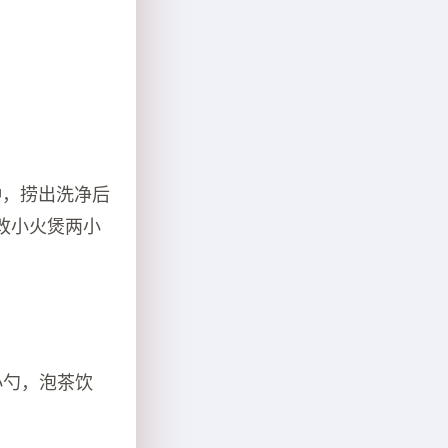
钟，捞出洗净后
改小火煲两小
小勺，泡茶饮