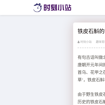
铁皮石斛的
时刻小站
趣味常
有句古话叫做
唐朝开元年间
首乌、花甲之
草’，铁皮石
由于野生铁皮
历史的铁皮石