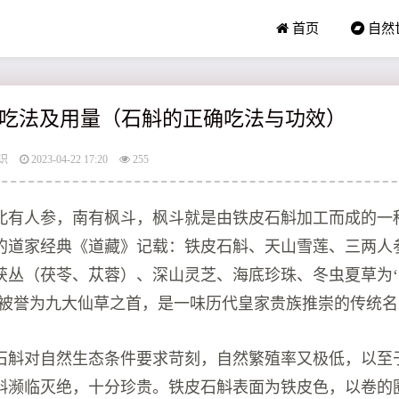
首页
自然
吃法及用量（石斛的正确吃法与功效）
识
2023-04-22 17:20
255
北有人参，南有枫斗，枫斗就是由铁皮石斛加工而成的一
的道家经典《道藏》记载：铁皮石斛、天山雪莲、三两人
茯丛（茯苓、苁蓉）、深山灵芝、海底珍珠、冬虫夏草为
斛被誉为九大仙草之首，是一味历代皇家贵族推崇的传统
石斛对自然生态条件要求苛刻，自然繁殖率又极低，以至
斛濒临灭绝，十分珍贵。铁皮石斛表面为铁皮色，以卷的