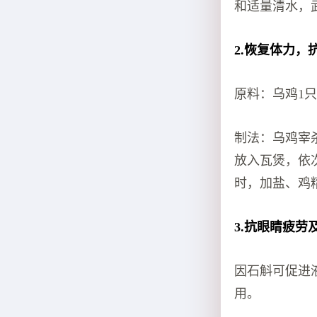
和适量清水，
2.恢复体力，
原料：乌鸡1只
制法：乌鸡宰
放入瓦煲，依
时，加盐、鸡
3.抗眼睛疲劳
因石斛可促进
用。