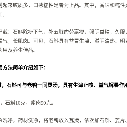
嚼起来胶质多，口感糯性足者为上品。其中，香味和糯性
准。
记载：石斛除痹下气，补五脏虚劳羸瘦，强阴益精，久服
胃气，长肌肉。可见，石斛具有益胃生津、滋阴清热、明
药用及养生佳品。
用方法简单介绍如下：
火时，石斛可与老鸭一同煲汤，具有生津止咳、益气解暑作
，石斛10克，瘦肉50克。
杀洗净，药材洗净，将老鸭放入瓦煲，依次加石斛、姜片