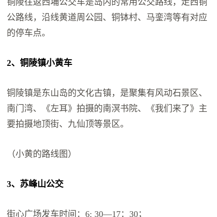
铜陵往返西埔公交车是岛内的常用公交路线，走西铜
公路线，沿线黄道周公园、铜钵村、马銮湾等有对应
的停车点。
2、铜陵镇小黄车
铜陵镇是东山岛的文化古镇，是聚集有风动石景区、
南门湾、《左耳》拍摄的南溟书院、《我们来了》主
要拍摄地顶街、九仙顶等景区。
（小黄的路线图）
3、苏峰山公交
街心广场发车时间：6: 30—17：30；