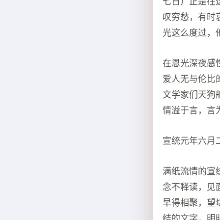
七日）正是在
叹穷愁，有时
光这么度过，
在恩光深夜感
爱人无与伦比
文学家们天狗
情溢于言，言
宣统元年六月
满纸流情的宣
念不释读，见
早得相聚，望
结的文字，明