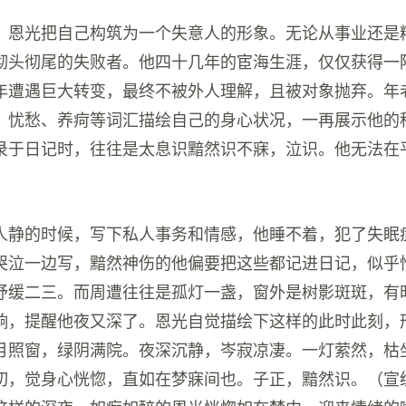
，恩光把自己构筑为一个失意人的形象。无论从事业还是
彻头彻尾的失败者。他四十几年的宦海生涯，仅仅获得一
年遭遇巨大转变，最终不被外人理解，且被对象抛弃。年
、忧愁、养疴等词汇描绘自己的身心状况，一再展示他的
录于日记时，往往是太息识黯然识不寐，泣识。他无法在
人静的时候，写下私人事务和情感，他睡不着，犯了失眠
哭泣一边写，黯然神伤的他偏要把这些都记进日记，似乎
纾缓二三。而周遭往往是孤灯一盏，窗外是树影斑斑，有
响，提醒他夜又深了。恩光自觉描绘下这样的此时此刻，
月照窗，绿阴满院。夜深沉静，岑寂凉凄。一灯萦然，枯
切，觉身心恍惚，直如在梦寐间也。子正，黯然识。（宣