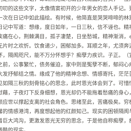
叨叨的这些文字，太像情窦初开的少年男女的恋人手记。
一次在日记中如此描绘。有时候，他简直是哭哭啼啼的林
日记中写道：想缘，度日如年，一日三秋，信不诬也。精
疾痛在心，荆棘满目，孤孑凄楚，日坐愁城，精神渐消，
无片时之欢忻。饮食递少，困郁加多。耳顺之年，尤须奔
怀，隔阂咫尺，能不万分怀想乎？痴孽力疾识。子正。（
之前，公事繁忙，债务催迫，家中则是冤孽不断，郁闷心
大发抒郁结之情。缘成了他的精神念想、情感寄托，茫茫
见如隔三秋的刻骨铭心的思念，此时恩光体会到了。可惜
慰藉，子夜灯下反身细想，恩光却仍不能拖着愁痛的身心
颜应世以撑起支离的社会角色。思绪至此，苦痛极矣。穷
馨的情感港湾，再度想起他的红颜知己。现实的困顿隔阂
着巨大鸿沟，更激发恩光无穷的思念，于是他自称痴孽，
残酷的现实。