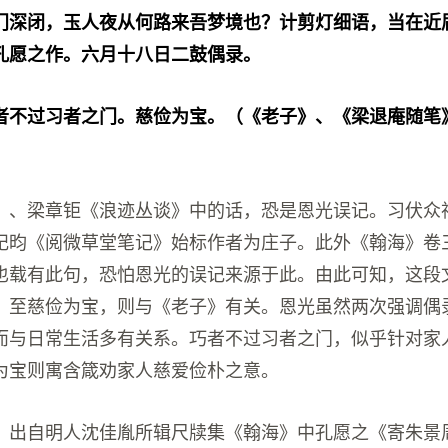
门深闭，玉人夜从何路来吾梦境也？计剪灯细语，当在近
孔愿之作。六月十八日二鼓偶录。
者不过习者之门。慈俭为宝。（《老子》、《梁退庵随笔
》、梁章钜《浪迹丛谈》中的话，恐是恩光误记。习伏众
纪昀《阅微草堂笔记》始标作者为庄子。此外《翰海》卷
也载有此句，恐怕恩光的误记来源于此。由此可知，这段
。至慈俭为宝，则与《老子》有关。恩光虽然两次强调偶
而与日常生活多有关系。巧者不过习者之门，似乎针对家
为宝则寓含箴劝家人慈爱俭朴之意。
，出自明人沈佳胤所辑尺牍集《翰海》中孔愿之《寄朱景