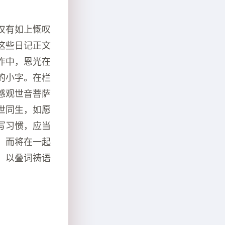
仅有如上慨叹
这些日记正文
作中，恩光在
的小字。在栏
感观世音菩萨
世同生，如愿
写习惯，应当
，而将在一起
，以叠词祷语