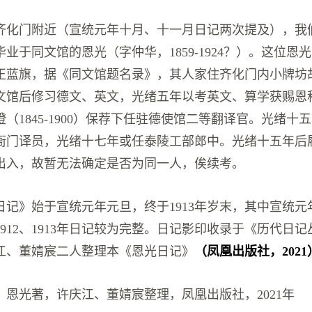
齐化门附近（宣统元年十月、十一月日记两次提及），我
业于同文馆的恩光（字仲华，1859-1924？）。这位恩
正蓝旗，据《同文馆题名录》，其人家住齐化门内小牌坊
文馆后修习德文、英文，光绪五年以考英文、算学获赐恩
（1845-1900）保荐下任驻德使馆二等翻译官。光绪十
衙门译员，光绪十七年或任泰陵工部郎中。光绪十五年后
出入，故暂无法确定是否为同一人，俟续考。
日记》始于宣统元年元旦，终于1913年岁末，其中宣统元
912、1913年日记较为完整。日记影印收录于《历代日记丛
江、董婧宸二人整理本《恩光日记》
（凤凰出版社，2021
，恩光著，许庆江、董婧宸整理，凤凰出版社，2021年