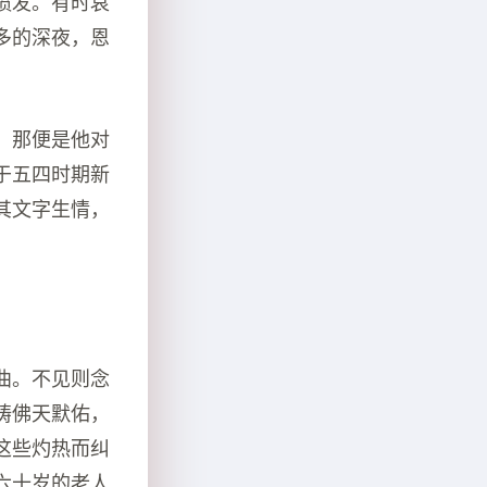
喷发。有时哀
多的深夜，恩
，那便是他对
于五四时期新
其文字生情，
曲。不见则念
祷佛天默佑，
这些灼热而纠
六十岁的老人