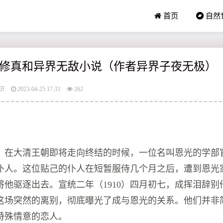
首页
自然
修真和异界无敌小说（作者异界子夜无极）
识
2023-04-25 17:33
262
冬天，在大清王朝即将走向终结的时候，一位名叫恩光的学部
仆人。这位贴己的仆人在短暂服侍几个月之后，遭到恩光
将他驱逐出去。宣统二年（1910）四月初七，成挥泪辞别
这场突然的离别，彻底曝光了成与恩光的关系。他们并非
特殊情意的恋人。