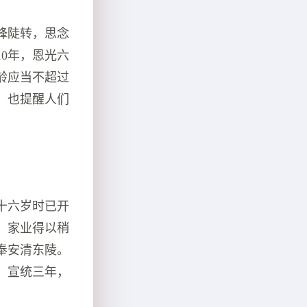
锋陡转，思念
0年，恩光六
龄应当不超过
，也提醒人们
十六岁时已开
，家业得以稍
奉安清东陵。
。宣统三年，