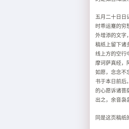
五月二十日日
时乖运蹇的穷
外增添的文字
稿纸上留下诸
线上方的空行
摩诃萨真经，
如愿，念念不
书于本日前后
的心愿诉诸菩
出之，余音袅
同是这页稿纸