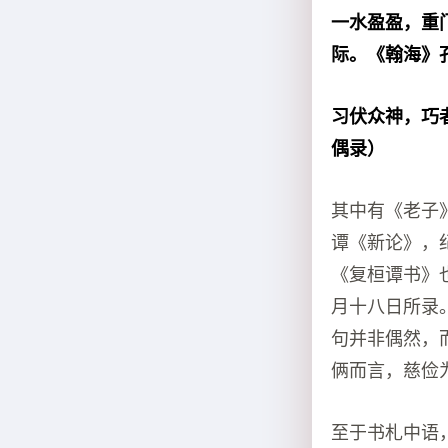
一水盈盈，重
际。《翰海》
习伏众神，巧
偶录）
其中有《老子
谭《新论》，
《复桓谭书》
月十八日所录
句并非偶然，
俩而言，慈俭
至于书札中语