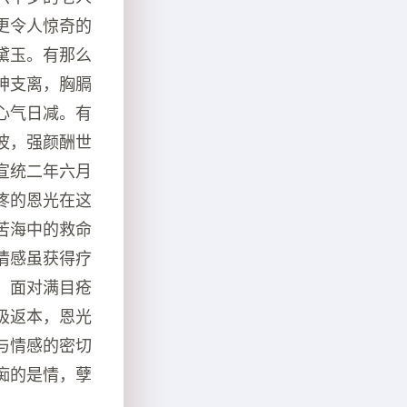
更令人惊奇的
黛玉。有那么
神支离，胸膈
心气日减。有
波，强颜酬世
宣统二年六月
疼的恩光在这
苦海中的救命
情感虽获得疗
，面对满目疮
极返本，恩光
与情感的密切
痴的是情，孽