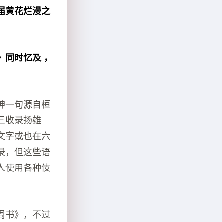
届黄花烂漫之
》同时忆及 ，
神一句源自桓
三收录扬雄
文字或也在六
录，但这些语
人使用各种伎
周书》，不过