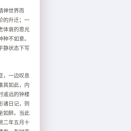
精神世界而
阶的升迁；一
老体衰的恩光
种种不如意。
平静状态下写
症，一边叹息
惟其如此，内
时遥远的钟楼
形诸日记，则
坐如醉。当此
统二年五月十