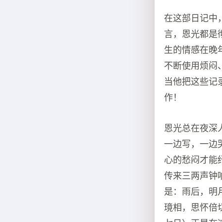
在这部日记中
言，恩光都是
生的情感在晚
不断使用烦闷
当他把这些记
作！
恩光总在夜深
一边写，一边
心的愁闷才能
传来三两声钟
是：雨后，明
璄相，思怀倍