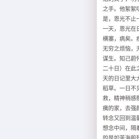
之手。他絮絮
是，恩光不止
一天，恩光在
横塞，病矣。
无穷之烦恼，
谋生。知己蔚
二十日）在此
天的日记里大
稻草。一日不
救，精神稍感
痍的家，去强
转念又回到温
想念中间，隔
的是如苦海般