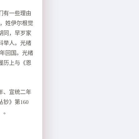
们有一些理由
光，姓伊尔根觉
胡同，早岁家
科举人。光绪
五年回国。光绪
履历上与《恩
年、宣统二年
钞》第160
）
。