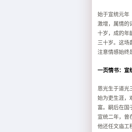
始于宣统元年
激增，属情的
十岁，成的年
三十岁。这场
注意情感始终
一页情书：宣
恩光生于道光
始为吏生涯，
富。嗣后在国
宣统二年，曾
他还任文庙工