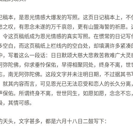
记稿本，是恩光情感大爆发的写照。这页日记稿本上，不
愁之叹，有思念未遂的万千哀怨，更有山盟海誓的祈愿。
，令这页稿纸成为恩光情感的真实写照。在惯常的日记写
多空白，而这页稿纸上栏线内的空白处，却填满许多紧凑
中，写着这么一段话：日日默颂大慈大悲救苦救难广大灵
阿弥陀佛，仰求垂怜保佑，早得相聚同处，终身不离，世
忘，南无阿弥陀佛。这段文字并未注明日期，不过据其书
。就其内容而言，可见恩光已无法忍受和恋人的长久分离
萨保佑。所谓终身不离，世世同生，如愿如愿，念念不忘
袅，其情可感。
的天头，文字甚多，都是六月十八日二鼓写下：