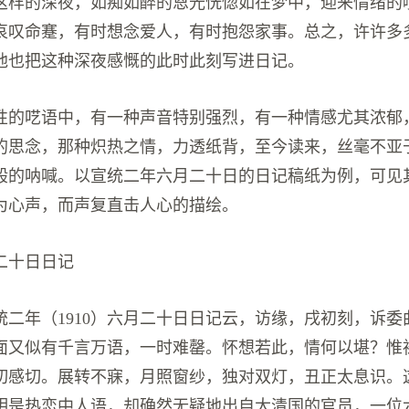
这样的深夜，如痴如醉的恩光恍惚如在梦中，迎来情绪的
哀叹命蹇，有时想念爱人，有时抱怨家事。总之，许许多
他也把这种深夜感慨的此时此刻写进日记。
性的呓语中，有一种声音特别强烈，有一种情感尤其浓郁
的思念，那种炽热之情，力透纸背，至今读来，丝毫不亚
般的呐喊。以宣统二年六月二十日的日记稿纸为例，可见
为心声，而声复直击人心的描绘。
二十日日记
统二年（1910）六月二十日日记云，访缘，戌初刻，诉委
面又似有千言万语，一时难罄。怀想若此，情何以堪？惟
切感切。展转不寐，月照窗纱，独对双灯，丑正太息识。
明是热恋中人语，却确然无疑地出自大清国的官员，一位