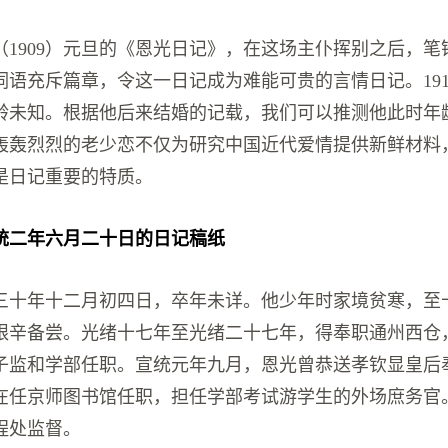
（1909）元旦的《恩光日记》，在这场主仆挥别之后，笔
词语充斥篇章，令这一日记成为难能可贵的言情日记。191
龄未知。根据他后来结婚的记载，我们可以推测他此时年
轰轰烈烈的老少恋不仅为研究中国近代爱情提供新鲜材料
是日记重要的特质。
统二年六月二十日的日记稿纸
三十年十二月初四日，卒年未详。他少年时家境贫寒，至
艰辛备尝。光绪十七年至光绪二十七年，得奉职通州西仓
子监和学部任职。宣统元年九月，恩光曾恭送孝钦显皇后
在任京师图书馆任职，担任学部考试游学生的外场庶务官
程处监督。