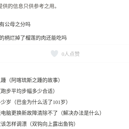
提供的信息只供参考之用。
有公母之分吗
的柄烂掉了榴莲的肉还能吃吗
0
人点赞
之踵（阿喀琉斯之踵的故事）
（跑步平均步幅多少合适）
少岁（巴金为什么活了101岁）
囊电脑更换新故障清除不了（解决办法是什么）
应该怎样调漂（双钩向上露出鱼钩）