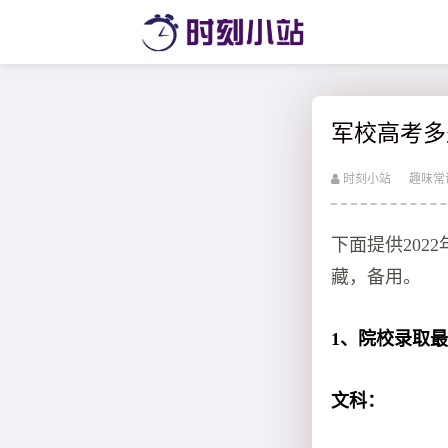
军校高考多
时刻小站
趣味常
下面提供202
藏，备用。
1、院校录取
文科：