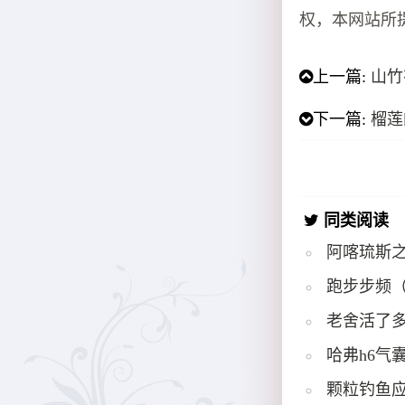
权，本网站所
上一篇:
山竹
下一篇:
榴莲
同类阅读
阿喀琉斯
跑步步频
老舍活了多
哈弗h6气
颗粒钓鱼