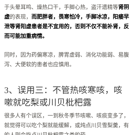
于头晕耳鸣、燥热口干，手脚心热，盗汗遗精等
肾阴
虚
的表现，
而肥胖者，畏寒怕冷，手脚冰凉，阳痿早
泄等肾阳虚患者是不宜用的，否则不仅不能补肾，反
而可能加重病情。
同时，因为药偏寒凉，脾胃虚弱、消化功能弱、易腹
泻、大便软的患者也应慎用。
3、误用三：不管热咳寒咳，咳
嗽就吃梨或川贝枇杷露
很多人有个误区，一到秋冬季节咳嗽、咳痰变多了，
就觉得可以吃个梨就能缓解，或炖点川贝雪梨羹，有
的人则会吃点川贝枇杷露之类的药。