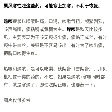
果风寒性吃这些药，可能寒上加寒，不利于恢复
。
热咳
症状以咽喉肿痛，口渴，咳嗽气粗，频繁剧烈，
咳声嘶哑，痰粘稠或黄稠为主。
燥咳
是秋天比较多
见，主要表现为干咳无痰或少痰，痰黏连成丝，有时
痰中带血丝，关键是不容易咳出。有时为了咳出痰，
把胸口咳得生疼。
热咳和燥咳，是可以吃梨、秋梨膏（雪梨膏）、川贝
枇杷露一类的药的。不过，如果是燥咳+寒咳同时都
有，就是寒燥了，即使吃梨止咳，也要蒸一下。
图片仅供参考