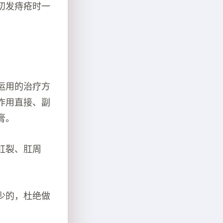
初发痔疮时一
运用的治疗方
作用直接、副
膏。
肛裂、肛周
少的，杜绝做