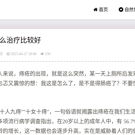
首页
自然
么治疗比较好
识
2023-04-27 18:06
239
人来说，痔疮的出现，就是这么突然，某一天上厕所后发
忐忑又震惊的想：我这是怎么了，是不是得肠癌了？不要
。
"十人九痔""十女十痔"，一句俗语就揭露出痔疮在我们生
项流行病学调查指出，在20岁以上的成年人中，有 56.
龄的增长，这一数据也会逐步升高，实在是威胁着人们的