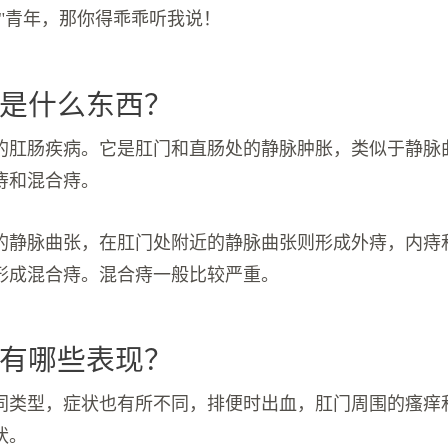
痔"青年，那你得乖乖听我说！
是什么东西？
的肛肠疾病。它是肛门和直肠处的静脉肿胀，类似于静脉
痔和混合痔。
的静脉曲张，在肛门处附近的静脉曲张则形成外痔，内痔
形成混合痔。混合痔一般比较严重。
有哪些表现？
同类型，症状也有所不同，排便时出血，肛门周围的瘙痒
状。