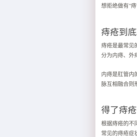
想拒绝做有"
痔疮到底
痔疮是最常见
分为内痔、外
内痔是肛管内
脉互相融合则
得了痔疮
根据痔疮的不
常见的痔疮症