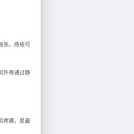
曲张。痔疮可
和外痔通过静
和疼痛，是最