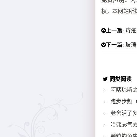
免责声明：
内
权，本网站所
上一篇:
痔疮
下一篇:
玻璃
同类阅读
阿喀琉斯
跑步步频
老舍活了多
哈弗h6气
颗粒钓鱼