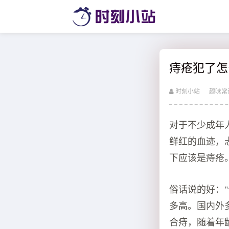
痔疮犯了怎
时刻小站
趣味常
对于不少成年
鲜红的血迹，
下应该是痔疮
俗话说的好：
多高。国内外多
合痔，随着年