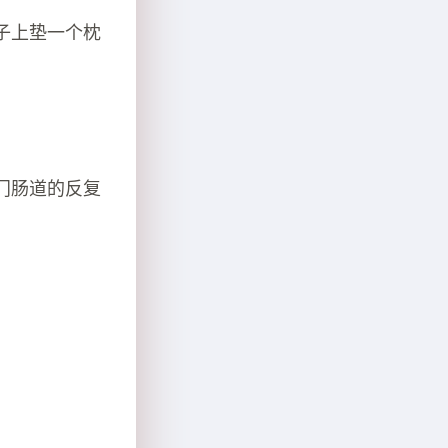
子上垫一个枕
门肠道的反复