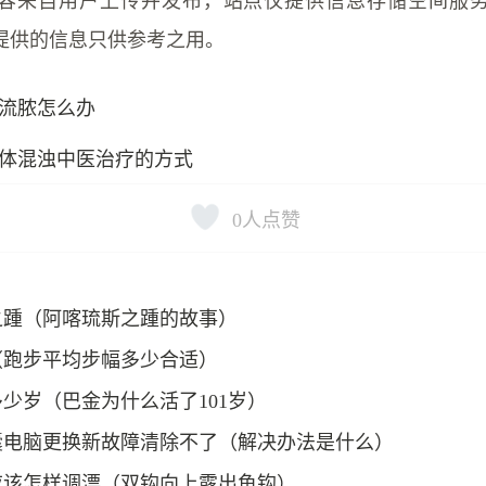
容来自用户上传并发布，站点仅提供信息存储空间服
提供的信息只供参考之用。
流脓怎么办
体混浊中医治疗的方式
0
人点赞
之踵（阿喀琉斯之踵的故事）
（跑步平均步幅多少合适）
少岁（巴金为什么活了101岁）
囊电脑更换新故障清除不了（解决办法是什么）
应该怎样调漂（双钩向上露出鱼钩）