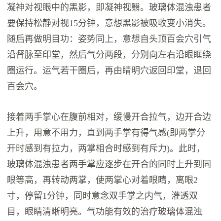
凝神对视眼中的黑影，即凝神视翳。玻璃体混浊患者
要保持松静对视15分钟，意想黑影被吸收变小消失。
随后再做明目功：姿势同上，意想自头顶百会穴引气
沿督脉至印堂，然后气分两段，分别向左右沿眼眶绕
圈运行。运气若干圈后，再由睛明穴返回印堂，退回
百会穴。
接着两手掌心在腹前相对，缓慢开合拉气，边开合边
上升，用意不用力，直到两手掌有得气感(即两掌分
开时感到有拉力，两掌相合时感到有斥力)。此时，
玻璃体混浊患者两手掌应逐步在开合的同时上升到同
眼等高，再转动两掌，使两掌心对着眼睛，离眼2
寸，停留1分钟，同时意念双手掌之内气，灌透双
目，眼睛清晰明亮。气功能有效的治疗玻璃体混浊