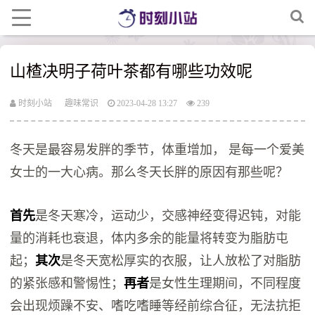
山楂决明子荷叶茶都有哪些功效呢
时刻小站
趣味常识
2023-04-28 13:27
239
冬天是最容易发胖的季节，体重增加， 是每一个爱美
女士的一大心病。那么冬天长胖的原因有那些呢？
首先
是冬天寒冷，运动少，交感神经变得迟钝，对能
量的消耗也衰退，体内多余的能量将转变为脂肪屯
起；
其次
是冬天宽松厚实的衣服，让人放松了对脂肪
的紧张感和警惕性；
再者
是女性生理期间，不同程度
会出现烦躁不安、嗜吃嗜睡等经前综合征，无法抗拒