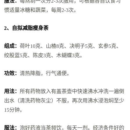
服法：
每熬制一次分2-3次服用，可根据各自饮食习
惯适量冰糖和蔬菜，每周2-3次。
2、自拟减脂瘦身茶
组成：
荷叶10克、山楂8克、决明子5克、玄参5克、
绞股蓝5克、陈皮3克、木蝴蝶3克。
功效：
清热降脂，行气通便。
用法：
所有药物放入有盖茶壶中快速沸水冲洗一遍倒
出水（清洗药物灰尘）不服，再次用沸水浸泡焖至少
15分钟。
服法：
泡好药液当茶频饮，每天一剂。经济条件好的