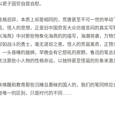
以君子固穷自居自慰。
性格迥异，本质上却是相同的，荒唐甚至不可一世的举动
苦。怪人的思想，正是旧中国劳苦大众彷徨苦闷的真实写
《海燕》中对那些物象化海燕的的描写，海潮将袭，万物
却如战斗的勇士，毫无退却之意。怪人的荒诞离奇，正预
，一头昏睡的雄狮，早晚会有它怒吼的原野。鲁迅的笔总
关注那些小人物的性格命运，以独特甚至怪诞的形象来激
来唤醒和教育那些沉睡且愚昧的国人的，我们的笔同样应
者唯一的区别，只是时代的不同……