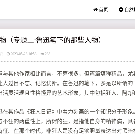
首页
自然
物（专题二:鲁迅笔下的那些人物）
识
2023-05-23 16:58
283
量与其他作家相比而言，不算很多，但篇篇堪称精品，尤
让人过目不忘、记忆犹新。在鲁迅的笔下，多是以所谓的
出活灵活现且性格怪异的艺术形象，其中包括狂人、阿Q
迅在其作品《狂人日记》中着力刻画的一个知识分子形象
与不狂的两重性上，所谓的狂，是指他自身的精神病，具
特征。在那个时代，非狂人是没有足够胆量表达出对黑暗