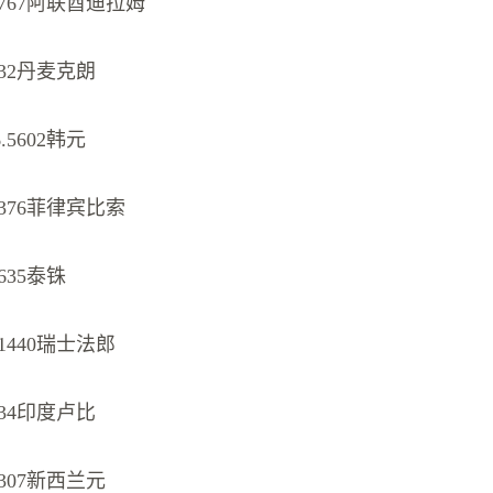
5767阿联酋迪拉姆
032丹麦克朗
.5602韩元
9376菲律宾比索
635泰铢
11440瑞士法郎
334印度卢比
2307新西兰元