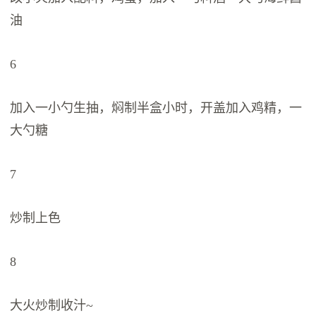
油
6
加入一小勺生抽，焖制半盒小时，开盖加入鸡精，一
大勺糖
7
炒制上色
8
大火炒制收汁~