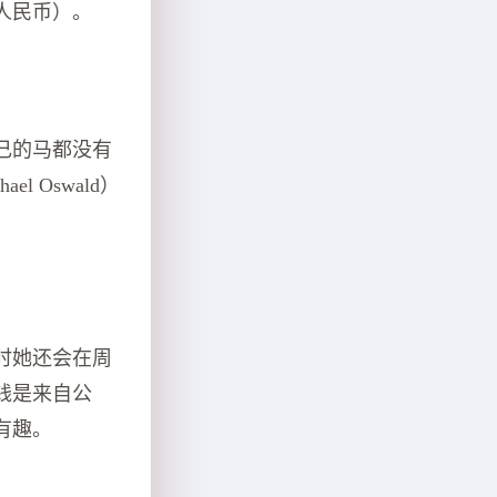
万人民币）。
己的马都没有
 Oswald）
时她还会在周
钱是来自公
有趣。