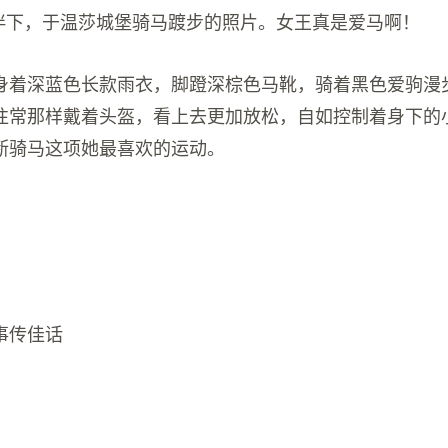
的陪伴下，于温莎城堡骑马踱步的照片。女王真是爱马啊！
身着深蓝色长款雨衣，脚蹬深棕色马靴，骑着黑色爱驹漫
往常那样戴着头盔，看上去更加放松，自如控制着身下的
断骑马这项她最喜欢的运动。
事传佳话