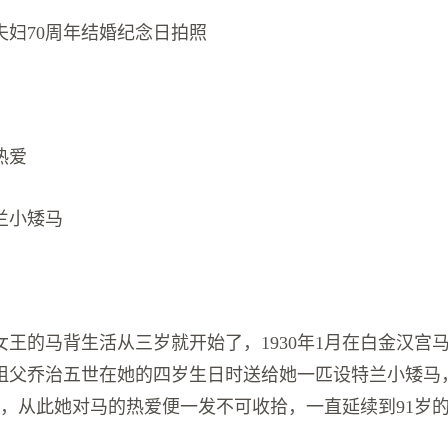
夫妇70周年结婚纪念日拍照
热爱
兰小矮马
女王的马背生活从三岁就开始了，1930年1月在白金汉宫
祖父乔治五世在她的四岁生日时送给她一匹设特兰小矮马
y），从此她对马的热爱便一发不可收拾，一直延续到91岁