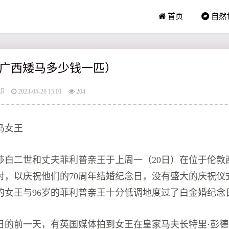
首页
自然
广西矮马多少钱一匹）
识
2023-05-26 15:01
204
马女王
莎白二世和丈夫菲利普亲王于上周一（20日）在位于伦敦
对，以庆祝他们的70周年结婚纪念日，没有盛大的庆祝仪
岁的女王与96岁的菲利普亲王十分低调地度过了白金婚纪念
的前一天，有英国媒体拍到女王在皇家马夫长特里·彭德里（