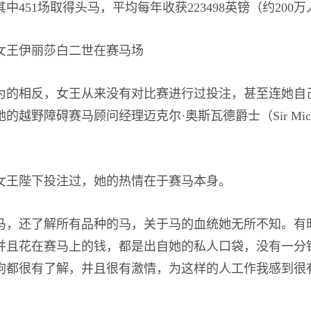
，其中451场取得头马，平均每年收获223498英镑（约200
国女王伊丽莎白二世在赛马场
为的相反，女王从来没有对比赛进行过投注，甚至连她自
越野障碍赛马顾问经理迈克尔·奥斯瓦德爵士（Sir Michael
女王陛下投注过，她的热情在于赛马本身。
马，还了解所有品种的马，关于马的血统她无所不知。有
并且花在赛马上的钱，都是出自她的私人口袋，没有一分
狗都很有了解，并且很有激情，为这样的人工作我感到很