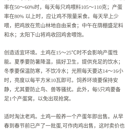
率在50～60%时，每天每只鸡喂料105～110克；产蛋
率在80% 以上时，应让鸡不限量采食。每天早上少
喂，把鸡放在荒山林地自由采食；中午在荫棚盛足料
和水；太阳下山将鸡收回鸡舍喂饱。
创造适宜环境。土鸡在15～25℃时不会影响产蛋性
能。夏季要防暑降温，搞好卫生，提供充足的饮水；
冬季要保温防寒，不饮冷水；光照每天要达14～16小
时，亮度以每平方米10瓦即可。饲养环境要保持安
静，尤其要防止鸟、兽等骚扰。此外，每5只鸡要备
足1个产蛋窝，以免出现抢窝。
适时淘汰老鸡。土鸡一般养一个产蛋年即出售。从早
春到春节前已产了一批蛋,可作肉鸡出售，这时卖价也