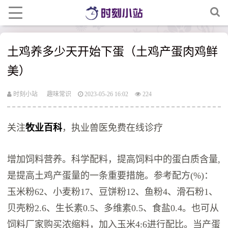
土鸡养多少天开始下蛋（土鸡产蛋肉鸡鲜
美）
时刻小站
趣味常识
2023-05-26 16:02
224
关注
牧业百科
，执业兽医免费在线诊疗
增加饲料营养。科学配料，提高饲料中的蛋白质含量,
是提高土鸡产蛋量的一条重要措施。参考配方(%)：
玉米粉62、小麦粉17、豆饼粉12、鱼粉4、滑石粉1、
贝壳粉2.6、生长素0.5、多维素0.5、食盐0.4。也可从
饲料厂家购买浓缩料，加入玉米4:6进行配比。当产蛋