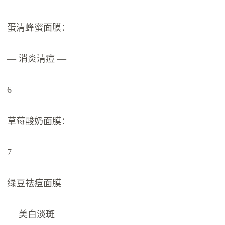
蛋清蜂蜜面膜：
— 消炎清痘 —
6
草莓酸奶面膜：
7
绿豆祛痘面膜
— 美白淡斑 —