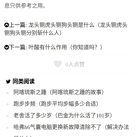
息只供参考之用。
上一篇:
龙头铡虎头铡狗头铡是什么（龙头铡虎头
铡狗头铡分别斩什么人）
下一篇:
叶酸有什么作用（你知道吗？）
0
人点赞
同类阅读
阿喀琉斯之踵（阿喀琉斯之踵的故事）
跑步步频（跑步平均步幅多少合适）
老舍活了多少岁（巴金为什么活了101岁）
哈弗h6气囊电脑更换新故障清除不了（解决办法