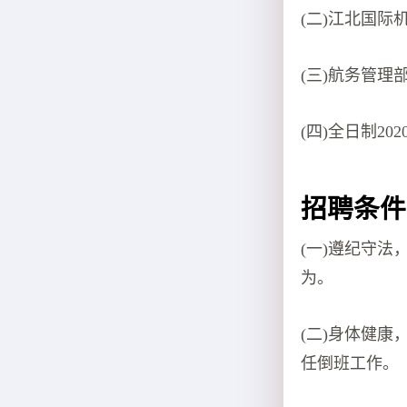
(二)江北国际
(三)航务管理
(四)全日制20
招聘条件
(一)遵纪守
为。
(二)身体健
任倒班工作。