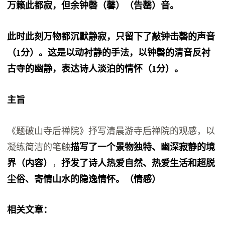
万籁此都寂，但余钟磬（馨）（告罄）音。
此时此刻万物都沉默静寂，只留下了敲钟击磬的声音
（1分）。这是以动衬静的手法，以钟磬的清音反衬
古寺的幽静，表达诗人淡泊的情怀（1分）。
主旨
《题破山寺后禅院》抒写清晨游寺后禅院的观感，以
凝练简洁的笔触
描写了一个景物独特、幽深寂静的境
界（内容）
，
抒发了诗人热爱自然、热爱生活和超脱
尘俗、寄情山水的隐逸情怀。（情感）
相关文章：