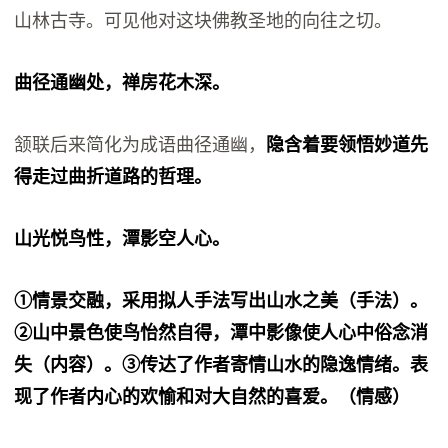
山林古寺。可见他对这块佛教圣地的向往之切。
曲径通幽处，禅房花木深。
颔联后来简化为成语曲径通幽，
隐含着要领悟妙道先
得走过曲折道路的哲理。
山光悦鸟性，潭影空人心。
①情景交融，采用拟人手法写出山水之美（手法）。
②山中景色使鸟怡然自得，潭中影像使人心中俗念消
失（内容）。③传达了作者寄情山水的隐逸情绪。表
现了作者内心的欢愉和对大自然的喜爱。（情感）