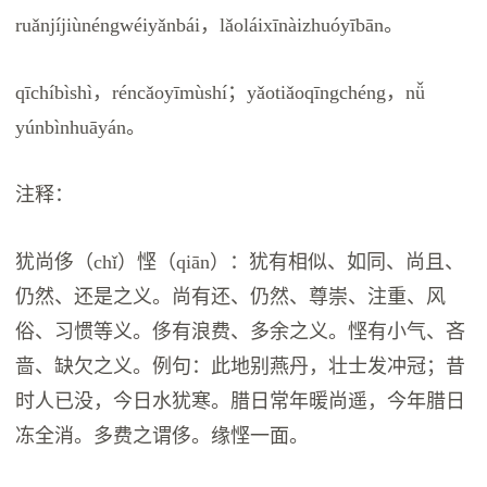
ruǎnjíjiùnéngwéiyǎnbái，lǎoláixīnàizhuóyībān。
qīchíbìshì，réncǎoyīmùshí；yǎotiǎoqīngchéng，nǚ
yúnbìnhuāyán。
注释：
犹尚侈（chǐ）悭（qiān）：犹有相似、如同、尚且、
仍然、还是之义。尚有还、仍然、尊崇、注重、风
俗、习惯等义。侈有浪费、多余之义。悭有小气、吝
啬、缺欠之义。例句：此地别燕丹，壮士发冲冠；昔
时人已没，今日水犹寒。腊日常年暖尚遥，今年腊日
冻全消。多费之谓侈。缘悭一面。