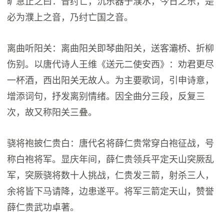
旷急止之曰：昔纣亡，沉乐器于濮水，今日之乐，是
必为濮上之音，乃纣亡国之音。
离曲听阳关：离曲阳关即琴曲阳关，送客灞桥、折柳
伤别。以唐代诗人王维《送元二使安西》：劝君更尽
一杯酒，西出阳关无故人。为主要歌词，引申诗意，
增添词句，抒发离别情绪。因全曲分三段，反复三
次，故又称阳关三叠。
骁将袍披仁贵白：唐代名将薛仁贵常穿白袍征战，号
称白袍将军。显庆年间，薛仁贵领兵平定天山突厥乱
军，突厥骁将数十人挑战，仁贵发三箭，射杀三人，
余将皆下马请降，边患遂平。将军三箭定天山，赞誉
薛仁贵武功卓著。