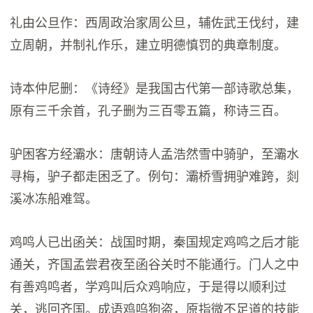
礼由公旦作：西周政治家周公旦，辅佐武王伐纣，建
立周朝，并制礼作乐，建立明德慎罚的典章制度。
诗本仲尼删：《诗经》是我国古代第一部诗歌总集，
原有三千余首，孔子删为三百零五篇，称诗三百。
驴困客方经灞水：唐朝诗人孟浩然雪中骑驴，至灞水
寻梅，驴子都走困乏了。例句：灞桥雪拥驴难跨，剡
溪冰冻船难驾。
鸡鸣人已出函关：战国时期，秦国规定鸡鸣之后才能
通关，齐国孟尝君夜至函谷关时不能通行。门人之中
有善鸡鸣者，学鸡叫后众鸡响应，于是得以顺利过
关，逃回齐国。成语鸡呜狗盗，原指微不足道的技能