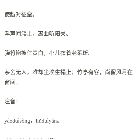
使越对征蛮。
淫声闻濮上，离曲听阳关。
骁将袍披仁贵白，小儿衣着老莱斑。
茅舍无人，难却尘埃生榻上；竹亭有客，尚留风月在
窗间。
注音：
yáoduìsòng，liǔduìyán。