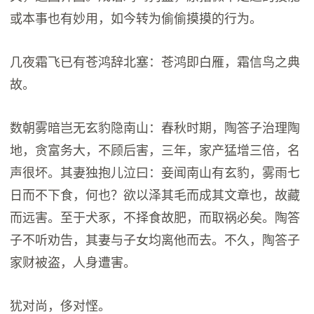
或本事也有妙用，如今转为偷偷摸摸的行为。
几夜霜飞已有苍鸿辞北塞：苍鸿即白雁，霜信鸟之典
故。
数朝雾暗岂无玄豹隐南山：春秋时期，陶答子治理陶
地，贪富务大，不顾后害，三年，家产猛增三倍，名
声很坏。其妻独抱儿泣曰：妾闻南山有玄豹，雾雨七
日而不下食，何也？欲以泽其毛而成其文章也，故藏
而远害。至于犬豖，不择食故肥，而取祸必矣。陶答
子不听劝告，其妻与子女均离他而去。不久，陶答子
家财被盗，人身遭害。
犹对尚，侈对悭。