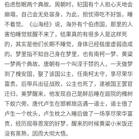
伯虑愁眠两个典故。周朝时，杞国有个人担心天地会
崩塌，自己会无处容身，为此，担忧得吃不好饭，睡
不着觉。《山海经》说，海外有个伯虑国，那里的人
害怕睡觉就醒不来了，结果真的有很多人是这样死
的，其实是他们长期不睡觉，身体已经极度虚弱造成
的。梦里指不知自己身在梦里，也有南柯一梦、黄粱
一梦两个典故。唐朝有一个叫淳于棼的人，一天做梦
到了槐安国，娶了该国公主，任南柯太守，享尽荣华
富贵。后带兵出征战败，公主也死了，遂被国王罢官
迁归，美梦醒来，他发现自己是醉后睡在庭院的槐树
下蚁穴旁。唐代卢生在邯郸旅店遇一道士，道士借了
卢生一个枕头，卢生枕之入睡后做了一场享尽荣华富
贵，经历屈辱恩宠的好梦，醒来的时候黄粱小米饭还
没有蒸熟，因而大彻大悟。