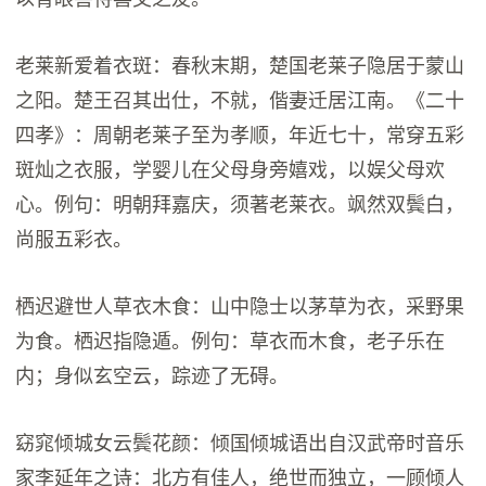
老莱新爱着衣斑：春秋末期，楚国老莱子隐居于蒙山
之阳。楚王召其出仕，不就，偕妻迁居江南。《二十
四孝》：周朝老莱子至为孝顺，年近七十，常穿五彩
斑灿之衣服，学婴儿在父母身旁嬉戏，以娱父母欢
心。例句：明朝拜嘉庆，须著老莱衣。飒然双鬓白，
尚服五彩衣。
栖迟避世人草衣木食：山中隐士以茅草为衣，采野果
为食。栖迟指隐遁。例句：草衣而木食，老子乐在
内；身似玄空云，踪迹了无碍。
窈窕倾城女云鬓花颜：倾国倾城语出自汉武帝时音乐
家李延年之诗：北方有佳人，绝世而独立，一顾倾人