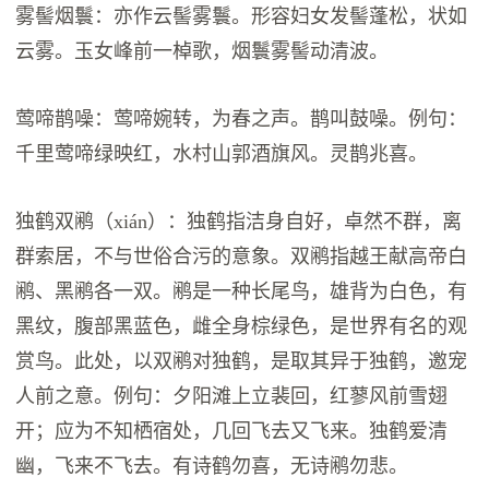
雾髻烟鬟：亦作云髻雾鬟。形容妇女发髻蓬松，状如
云雾。玉女峰前一棹歌，烟鬟雾髻动清波。
莺啼鹊噪：莺啼婉转，为春之声。鹊叫鼓噪。例句：
千里莺啼绿映红，水村山郭酒旗风。灵鹊兆喜。
独鹤双鹇（xián）：独鹤指洁身自好，卓然不群，离
群索居，不与世俗合污的意象。双鹇指越王献高帝白
鹇、黑鹇各一双。鹇是一种长尾鸟，雄背为白色，有
黑纹，腹部黑蓝色，雌全身棕绿色，是世界有名的观
赏鸟。此处，以双鹇对独鹤，是取其异于独鹤，邀宠
人前之意。例句：夕阳滩上立裴回，红蓼风前雪翅
开；应为不知栖宿处，几回飞去又飞来。独鹤爱清
幽，飞来不飞去。有诗鹤勿喜，无诗鹇勿悲。