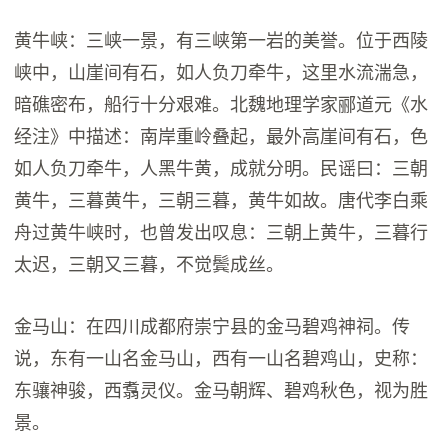
黄牛峡：三峡一景，有三峡第一岩的美誉。位于西陵
峡中，山崖间有石，如人负刀牵牛，这里水流湍急，
暗礁密布，船行十分艰难。北魏地理学家郦道元《水
经注》中描述：南岸重岭叠起，最外高崖间有石，色
如人负刀牵牛，人黑牛黄，成就分明。民谣曰：三朝
黄牛，三暮黄牛，三朝三暮，黄牛如故。唐代李白乘
舟过黄牛峡时，也曾发出叹息：三朝上黄牛，三暮行
太迟，三朝又三暮，不觉鬓成丝。
金马山：在四川成都府崇宁县的金马碧鸡神祠。传
说，东有一山名金马山，西有一山名碧鸡山，史称：
东骧神骏，西翥灵仪。金马朝辉、碧鸡秋色，视为胜
景。