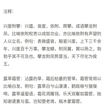
注释：
兴废附攀：兴盛、衰废，依附、爬攀。成语攀龙附
凤，比喻依附权贵以成就功业，亦比喻依附有声望的
人以立名。例句：表微盛衰，殷鉴兴废。上下三千余
年，兴废百千万事。攀龙鳞，附凤翼，巽以扬之，勃
勃乎其不可及也。攀龙附凤势莫当，天下尽化为侯
王。
露草霜菅：沾露的草，霜后枯萎的菅草。霜菅常用以
比喻白发。例句：露草白兮山凄凄，鹤既唳兮猿復
啼。露草逼蛩语，霜花凋雁翎。乐天双鬢如霜菅，始
知谢遣素与蛮。岂知堕老境，槁木蒙霜菅。