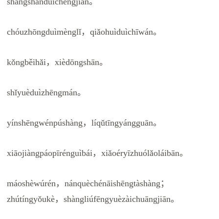
shǎngshànduìchéngjiān。
chóuzhōngduìmènglǐ，qiǎohuìduìchīwán。
kǒngběihǎi，xièdōngshān。
shǐyuèduìzhēngmán。
yínshēngwénpúshàng，líqǔtīngyángguān。
xiāojiàngpáopīrénguìbái，xiǎoéryīzhuólǎoláibān。
máoshèwúrén，nánquèchénāishēngtàshàng；
zhútíngyǒukè，shàngliúfēngyuèzàichuāngjiān。