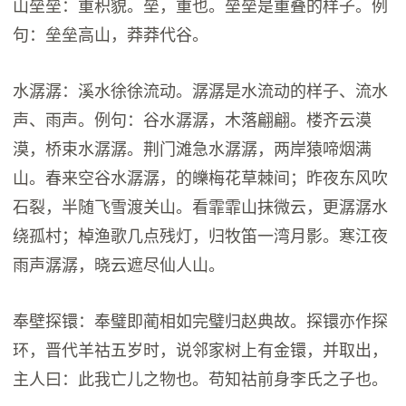
山垒垒：重积貌。垒，重也。垒垒是重叠的样子。例
句：垒垒高山，莽莽代谷。
水潺潺：溪水徐徐流动。潺潺是水流动的样子、流水
声、雨声。例句：谷水潺潺，木落翩翩。楼齐云漠
漠，桥束水潺潺。荆门滩急水潺潺，两岸猿啼烟满
山。春来空谷水潺潺，的皪梅花草棘间；昨夜东风吹
石裂，半随飞雪渡关山。看霏霏山抹微云，更潺潺水
绕孤村；棹渔歌几点残灯，归牧笛一湾月影。寒江夜
雨声潺潺，晓云遮尽仙人山。
奉壁探镮：奉璧即蔺相如完璧归赵典故。探镮亦作探
环，晋代羊祜五岁时，说邻家树上有金镮，并取出，
主人曰：此我亡儿之物也。苟知祜前身李氏之子也。