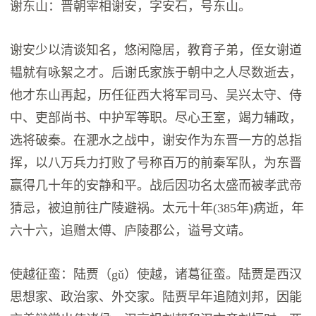
谢东山：晋朝宰相谢安，字安石，号东山。
谢安少以清谈知名，悠闲隐居，教育子弟，侄女谢道
韫就有咏絮之才。后谢氏家族于朝中之人尽数逝去，
他才东山再起，历任征西大将军司马、吴兴太守、侍
中、吏部尚书、中护军等职。尽心王室，竭力辅政，
选将破秦。在淝水之战中，谢安作为东晋一方的总指
挥，以八万兵力打败了号称百万的前秦军队，为东晋
赢得几十年的安静和平。战后因功名太盛而被孝武帝
猜忌，被迫前往广陵避祸。太元十年(385年)病逝，年
六十六，追赠太傅、庐陵郡公，谥号文靖。
使越征蛮：陆贾（gǔ）使越，诸葛征蛮。陆贾是西汉
思想家、政治家、外交家。陆贾早年追随刘邦，因能