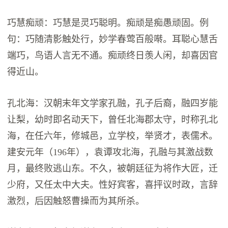
巧慧痴顽：巧慧是灵巧聪明。痴顽是痴愚顽固。例
句：巧随清影触处行，妙学春莺百般啭。耳聪心慧舌
端巧，鸟语人言无不通。痴顽终日羡人闲，却喜因官
得近山。
孔北海：汉朝末年文学家孔融，孔子后裔，融四岁能
让梨，幼时即名动天下，曾任北海郡太守，时称孔北
海，在任六年，修城邑，立学校，举贤才，表儒术。
建安元年（196年），袁谭攻北海，孔融与其激战数
月，最终败逃山东。不久，被朝廷征为将作大匠，迁
少府，又任太中大夫。性好宾客，喜抨议时政，言辞
激烈，后因触怒曹操而为其所杀。