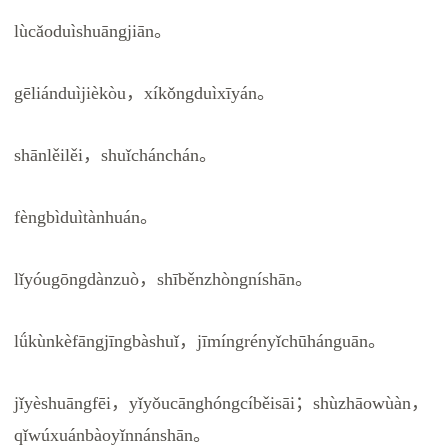
lùcǎoduìshuāngjiān。
gēliánduìjièkòu，xíkǒngduìxīyán。
shānlěilěi，shuǐchánchán。
fèngbìduìtànhuán。
lǐyóugōngdànzuò，shīběnzhòngníshān。
lǘkùnkèfāngjīngbàshuǐ，jīmíngrényǐchūhánguān。
jǐyèshuāngfēi，yǐyǒucānghóngcíběisāi；shùzhāowùàn，
qǐwúxuánbàoyǐnnánshān。