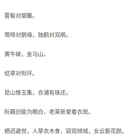
雾髻对烟鬟。
莺啼对鹊噪，独鹤对双鹇。
黄牛峡，金马山。
结草对衔环。
昆山惟玉集，合浦有珠还。
阮藉旧能为眼白，老莱新爱着衣斑。
栖迟避世，人草衣木食，窈窕倾城，女云鬓花颜。