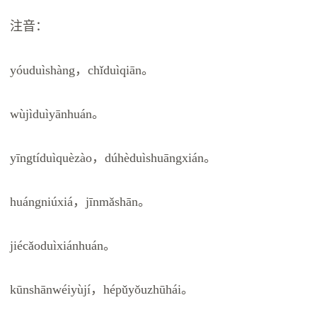
注音：
yóuduìshàng，chǐduìqiān。
wùjìduìyānhuán。
yīngtíduìquèzào，dúhèduìshuāngxián。
huángniúxiá，jīnmǎshān。
jiécǎoduìxiánhuán。
kūnshānwéiyùjí，hépǔyǒuzhūhái。