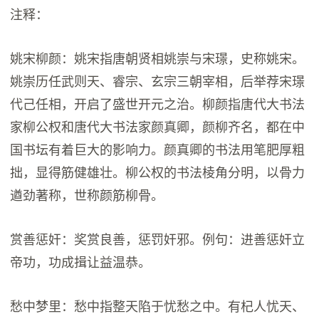
注释：
姚宋柳颜：姚宋指唐朝贤相姚崇与宋璟，史称姚宋。
姚崇历任武则天、睿宗、玄宗三朝宰相，后举荐宋璟
代己任相，开启了盛世开元之治。柳颜指唐代大书法
家柳公权和唐代大书法家颜真卿，颜柳齐名，都在中
国书坛有着巨大的影响力。颜真卿的书法用笔肥厚粗
拙，显得筋健雄壮。柳公权的书法棱角分明，以骨力
遒劲著称，世称颜筋柳骨。
赏善惩奸：奖赏良善，惩罚奸邪。例句：进善惩奸立
帝功，功成揖让益温恭。
愁中梦里：愁中指整天陷于忧愁之中。有杞人忧天、