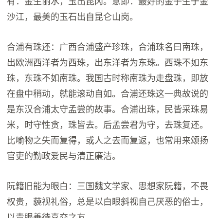
有：金生丽水，玉出昆冈。意即：最好的金子生于金
沙江，最美的玉石出自昆仑山岗。
合浦有珠还：广西合浦盛产珍珠，合浦珠名曰南珠，
出欧洲西洋者为西珠，出东洋者为东珠。西珠不如东
珠，东珠不如南珠。我国古时称南珠为走盘珠，即放
在盘中稍动，就能滚动自如。合浦还珠这一典故说的
是东汉合浦太守孟尝的故事。合浦出珠，民皆采珠易
米，时守性贪，珠皆去。后孟尝君为守，去珠复还。
比喻物之失而复得，或人之去而复返，也常用来颂扬
官吏的勤政爱民与清正廉洁。
阮籍旧能为眼白：三国魏文学家、思想家阮籍，不畏
权贵，藐视礼俗，总是以白眼斜视自己厌恶的俗士，
以青眼善待喜交之友。