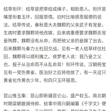
结草衔环：结草是把草结成绳子，相助恩人。衔环是
嘴里衔着玉环，回报恩情。旧时比喻感恩报德的说
法。结草传说，春秋晋大夫魏颗的父亲武子有宠妾，
生病时要求魏颗将他改嫁，后来病重便要求魏颗杀宠
妾殉葬，魏颗没有从命，而把他父亲的妾嫁了出去。
后来魏颗与秦力士杜回交战，见有一老人结草绊住杜
回，魏颗得以顺利擒之。夜梦老人说：我乃妾之父
也，报子从治命而不从乱命耳！衔环传说，汉朝杨宝
见有一受伤黄雀，医治好之后将他放了，有一天这只
黄雀化作黄衣少年，衔四只玉环报恩。
昆山惟玉集：昆山即新疆昆仑山，盛产软玉。南北朝
时期梁朝散骑侍郎、给事中周兴嗣编纂《千字文》便