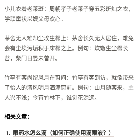
小儿衣着老莱斑：周朝孝子老莱子穿五彩斑灿之衣，
学顽童状以娱父母欢心。
茅舍无人难却尘埃生榻上：茅舍长久无人居住，难免
会有尘埃污垢积于床榻之上。例句：炊甑生尘榻长
苔，柴门日晏未曾开。
竹亭有客尚留风月在窗间：竹亭有客到访，就像带来
了怡人的清风明月洒满窗前。例句：山月随客来，主
人兴不浅；今宵竹林下，谁觉花源远。
相关文章：
眼药水怎么滴（如何正确使用滴眼液？）