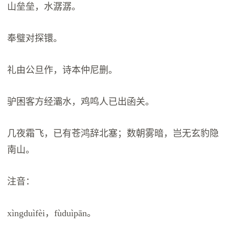
山垒垒，水潺潺。
奉璧对探镮。
礼由公旦作，诗本仲尼删。
驴困客方经灞水，鸡鸣人已出函关。
几夜霜飞，已有苍鸿辞北塞；数朝雾暗，岂无玄豹隐
南山。
注音：
xìngduìfèi，fùduìpān。