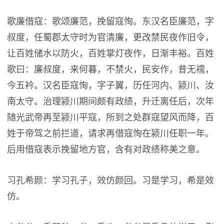
歌廉借寇：歌颂廉范，挽留寇恂。东汉名臣廉范，字
叔度，任蜀郡太守时为官清廉，更改禁民夜作旧令，
让百姓储水以防火，百姓掌灯夜作，日渐丰裕。百姓
歌曰：廉叔度，来何暮，不禁火，民安作，昔无襦，
今五衿。汉名臣寇恂，字子翼，历任河内、颍川、汝
南太守。治理颍川期间颇有政绩，升迁离任后，次年
随光武帝再至颍川平寇，所到之处群寇望风而降，百
姓于帝驾之前拦道，请求再借寇恂在颍川任职一年。
后用借寇表示挽留地方官，含有对政绩称美之意。
习孔希颜：学习孔子，效仿颜回。习是学习，希是效
仿。