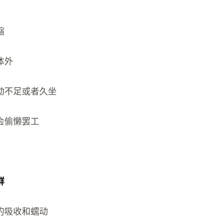
缩
体外
动不足或者久坐
会偷懒罢工
群
的吸收和蠕动