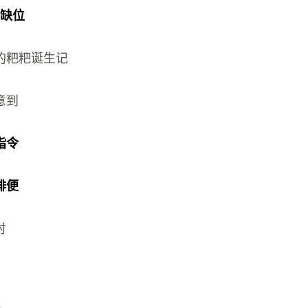
官缺位
的粑粑诞生记
意到
指令
排便
时