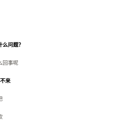
什么问题？
么回事呢
出不来
粑
软