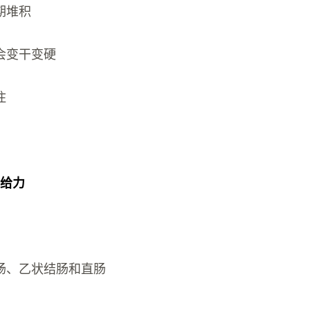
期堆积
会变干变硬
住
不给力
肠、乙状结肠和直肠