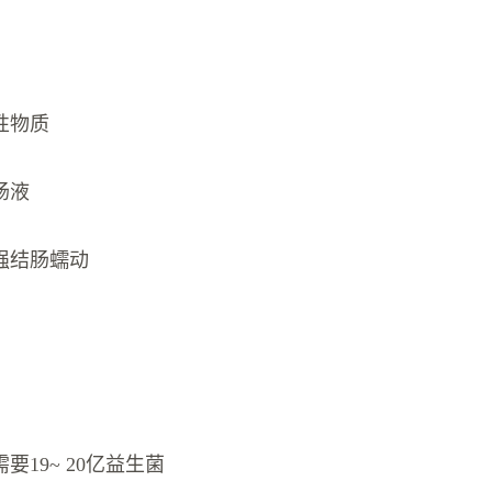
性物质
肠液
强结肠蠕动
要19~ 20亿益生菌