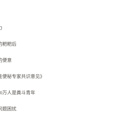
力
的粑粑后
的便意
性便秘专家共识意见》
00万人是粪斗青年
问题困扰