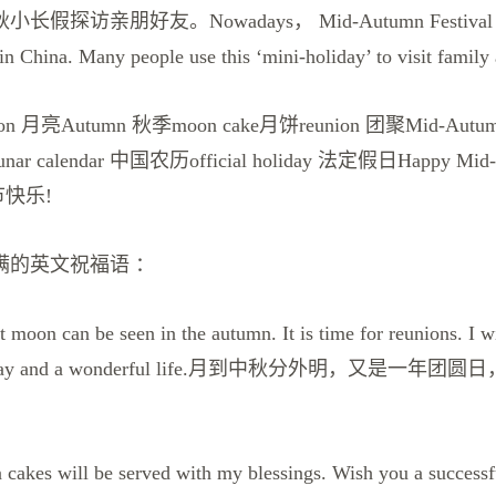
探访亲朋好友。Nowadays， Mid-Autumn Festival is li
 in China. Many people use this ‘mini-holiday’ to visit family 
月亮Autumn 秋季moon cake月饼reunion 团聚Mid-Autumn 
 lunar calendar 中国农历official holiday 法定假日Happy Mid
秋节快乐!
满的英文祝福语 ：
moon can be seen in the autumn. It is time for reunions. I 
 Day and a wonderful life.月到中秋分外明，又是一年
。
kes will be served with my blessings. Wish you a successfu