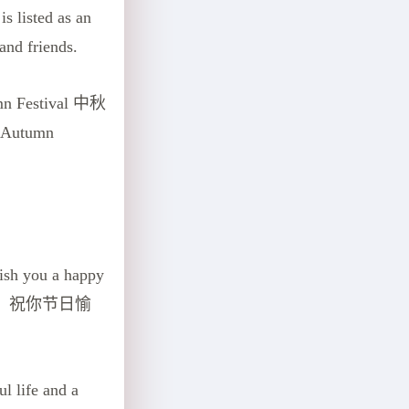
sted as an
and friends.
Festival 中秋
-Autumn
wish you a happy
团圆日，祝你节日愉
l life and a