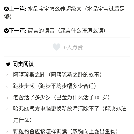
上一篇:
水晶宝宝怎么养超级大（水晶宝宝过后足
够）
下一篇:
箴言的读音（箴言什么语怎么读）
0
人点赞
同类阅读
阿喀琉斯之踵（阿喀琉斯之踵的故事）
跑步步频（跑步平均步幅多少合适）
老舍活了多少岁（巴金为什么活了101岁）
哈弗h6气囊电脑更换新故障清除不了（解决办法
是什么）
颗粒钓鱼应该怎样调漂（双钩向上露出鱼钩）