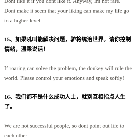
Dont like it if you dont like it. Anyway, Im not rare.
Dont make it seem that your liking can make my life go
to a higher level.
15、如果吼叫能解决问题，驴将统治世界。请你控制
情绪，温柔说话！
If roaring can solve the problem, the donkey will rule the
world. Please control your emotions and speak softly!
16、我们都不是什么成功人士，就别互相指点人生
了。
We are not successful people, so dont point out life to
each other.