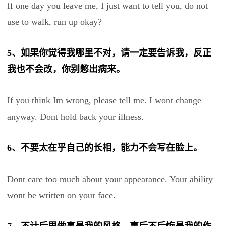
If one day you leave me, I just want to tell you, do not
use to walk, run up okay?
5、如果你觉得我哪里不对，请一定要告诉我，反正
我也不会改，你别憋出病来。
If you think Im wrong, please tell me. I wont change
anyway. Dont hold back your illness.
6、不要太在乎自己的长相，能力不会写在脸上。
Dont care too much about your appearance. Your ability
wont be written on your face.