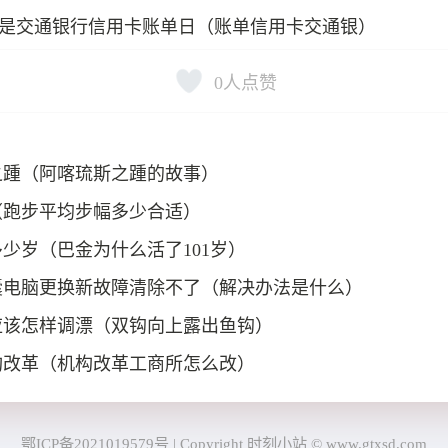
是交通银行信用卡账单日（账单信用卡交通银）
0
人点赞
之踵（阿喀琉斯之踵的故事）
（跑步平均步幅多少合适）
少岁（巴金为什么活了101岁）
囊电脑更换新故障清除不了（解决办法是什么）
应该怎样调漂（双钩向上露出鱼钩）
构改革（机构改革工商所怎么改）
鄂ICP备2021019579号
|
Copyright 时刻小站 © www.gtxsd.com