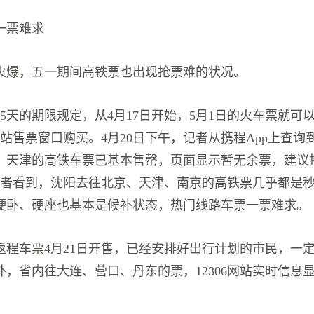
一票难求
火爆，五一期间高铁票也出现抢票难的状况。
5天的期限规定，从4月17日开始，5月1日的火车票就可
和车站售票窗口购买。4月20日下午，记者从携程App上查
、天津的高铁车票已基本售罄，页面显示暂无余票，建议
站上记者看到，沈阳去往北京、天津、南京的高铁票几乎都是
硬卧、硬座也基本是候补状态，热门线路车票一票难求。
返程车票4月21日开售，已经安排好出行计划的市民，一
，省内往大连、营口、丹东的票，12306网站实时信息显示