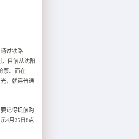
以通过铁路
询到，目前从沈阳
抢票。而在
秒光，就连普通
定要记得提前购
4月25日8点