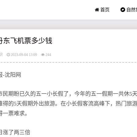
首页
自然
连丹东飞机票多少钱
识
2023-09-04 13:09
244
报-沈阳网
市民期盼已久的五一小长假了，今年的五一假期一共休5
难得的5天假期外出旅游。在小长假客流高峰下，热门旅
得一票难求。
日涨了两三倍