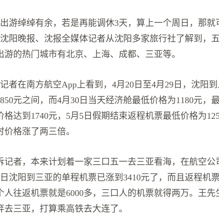
排出游绰绰有余，若是再能调休3天，算上一个周日，那就
。沈阳晚报、沈报全媒体记者从沈阳多家旅行社了解到，
出游的热门城市有北京、上海、成都、三亚等。
，记者在南方航空App上看到，4月20日至4月29日，沈阳
—850元之间，而4月30日当天经济舱最低价格为1180元，最
格达到1740元，5月5日假期结束返程机票最低价格为12
平时价格涨了两三倍。
诉记者，本来计划着一家三口五一去三亚看海，在航空公
0日沈阳到三亚的单程机票已涨到3410元了，而且返程机
个人往返机票就是6000多，三口人的机票就得两万。王先
弃去三亚，打算乘高铁去大连了。