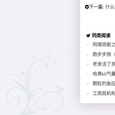
下一篇:
什么
同类阅读
阿喀琉斯
跑步步频
老舍活了多
哈弗h6气
颗粒钓鱼
工商局机