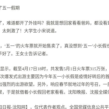
了五一假期
了，难道都开了外挂吗？我就是想回家看看爸妈，都没看
，太刺激了！大学生小宋说道。
始，‘五一’的火车票就开始售卖了，真没想到‘五一’小长
手好了。王女士告诉记者。
据显示，截至4月17日18时，共发售5月1日火车票315万张，
这次爆发式出游主要因为今年五一小长假是疫情好转后的
出强烈的出游欲望。另外，响应春节就地过年的号召，一
聚，于是就借着小长假回老家看看。沈阳晚报、沈报全媒
阳日报-沈阳网】，仅代表作者观点。全国党媒信息公共