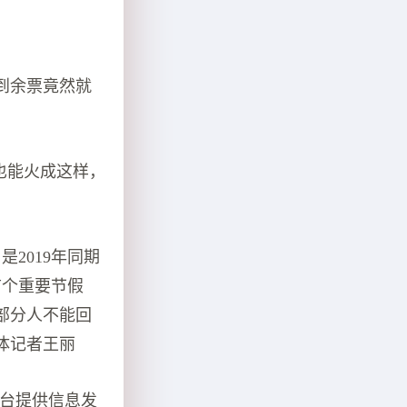
到余票竟然就
假也能火成这样，
是2019年同期
首个重要节假
部分人不能回
体记者王丽
平台提供信息发